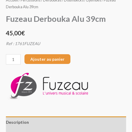
Accueil
/
Percussions
/
Derboukas / Doumbecks / Djembes
/ Fuzeau
Derbouka Alu 39cm
Fuzeau Derbouka Alu 39cm
45,00
€
Ref : 1761FUZEAU
Ajouter au panier
Description