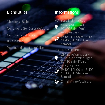
Liens utiles
Informations
FOTELEC Inst Musique
Mentions légales
16 Rue Montreuil
Conditions Générales de Vente
97400 Saint-Denis
0262 21 00 48
Conditions Générales
(9H00-12H00 et 14H00-
18H00) du Mardi au
d'Utilisation
Samedi
Politique de confidentialité
FOTELEC Saint Pierre
ZI 4 Zone Vayaboury
4 Bis Rue Antoine Bigot
97410 Saint Pierre
0262 708 999
(9H00-12H00 et 13H00-
17H00) du Mardi au
Samedi
E-mail : info@fotelec.re