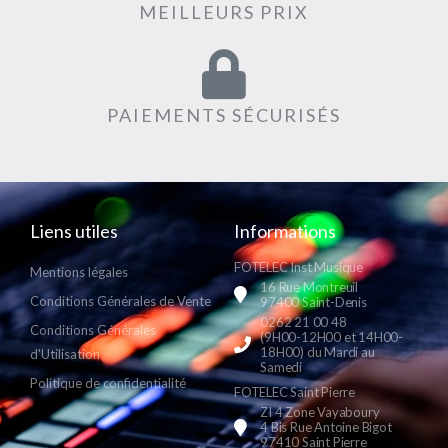
MEILLEURS PRIX
PAIEMENTS SÉCURISÉS
Liens utiles
Informations
FOTELEC Inst Musique
Mentions légales
16 Rue Montreuil
Conditions Générales de Vente
97400 Saint-Denis
0262 21 00 48
Conditions Générales
(9H00-12H00 et 14H00-
18H00) du Mardi au
d'Utilisation
Samedi
Politique de confidentialité
FOTELEC Saint Pierre
ZI 4 Zone Vayaboury
4 Bis Rue Antoine Bigot
97410 Saint Pierre