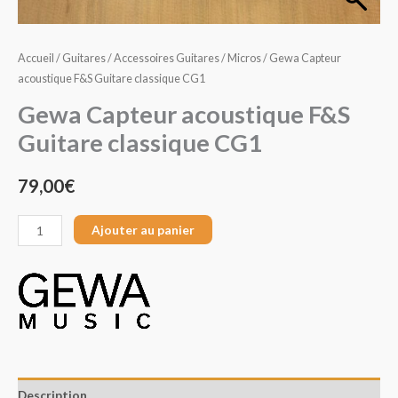
F&S
Guitare
Accueil
/
Guitares
/
Accessoires Guitares
/
Micros
/ Gewa Capteur
classique
acoustique F&S Guitare classique CG1
CG1
Gewa Capteur acoustique F&S
Guitare classique CG1
79,00
€
Ajouter au panier
Description