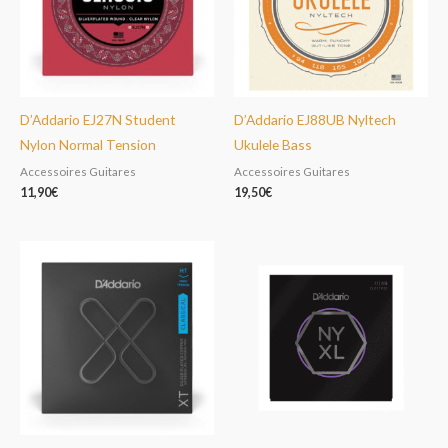
D’Addario EJ27N Student
D’Addario EJ88UB Nyltech
Nylon Normal Tension
Ukulele Bass
Accessoires Guitares
Accessoires Guitares
11,90
€
19,50
€