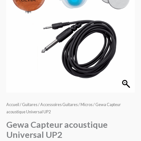
Universal
UP2
Accueil
/
Guitares
/
Accessoires Guitares
/
Micros
/ Gewa Capteur
acoustique Universal UP2
Gewa Capteur acoustique
Universal UP2