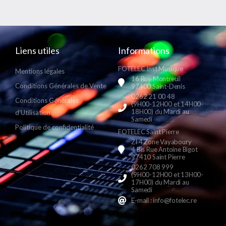
Liens utiles
Informations
FOTELEC Inst Musique
Mentions légales
16 Rue Montreuil
Conditions Générales de Vente
97400 Saint-Denis
0262 21 00 48
Conditions Générales
(9H00-12H00 et 14H00-
18H00) du Mardi au
d'Utilisation
Samedi
Politique de confidentialité
FOTELEC Saint Pierre
ZI 4 Zone Vayaboury
4 Bis Rue Antoine Bigot
97410 Saint Pierre
0262 708 999
(9H00-12H00 et 13H00-
17H00) du Mardi au
Samedi
E-mail : info@fotelec.re