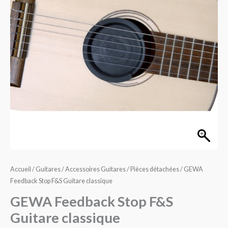
F&S
Guitare
classique
Accueil
/
Guitares
/
Accessoires Guitares
/
Pièces détachées
/ GEWA
Feedback Stop F&S Guitare classique
GEWA Feedback Stop F&S
Guitare classique