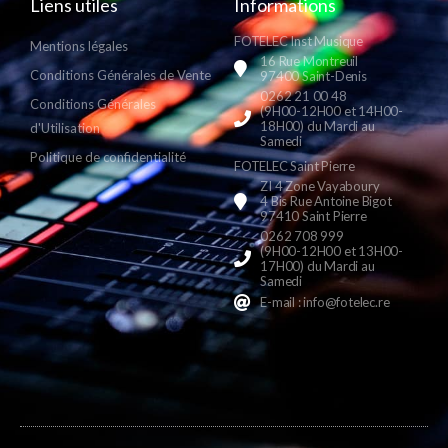
Liens utiles
Informations
FOTELEC Inst Musique
Mentions légales
16 Rue Montreuil
Conditions Générales de Vente
97400 Saint-Denis
0262 21 00 48
Conditions Générales
(9H00-12H00 et 14H00-
18H00) du Mardi au
d'Utilisation
Samedi
Politique de confidentialité
FOTELEC Saint Pierre
ZI 4 Zone Vayaboury
4 Bis Rue Antoine Bigot
97410 Saint Pierre
0262 708 999
(9H00-12H00 et 13H00-
17H00) du Mardi au
Samedi
E-mail : info@fotelec.re