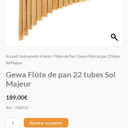
pan
22
tubes
Sol
Majeur
Accueil
/
Instruments à Vents
/
Flûtes de Pan
/ Gewa Flûte de pan 22 tubes
Sol Majeur
Gewa Flûte de pan 22 tubes Sol
Majeur
189,00
€
Ref : 700315
Ajouter au panier