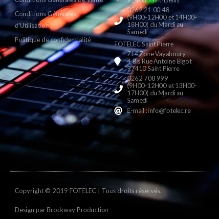
0262 21 00 48
Conditions Générales
(9H00-12H00 et 14H00-
18H00) du Mardi au
d'Utilisation
Samedi
Politique de confidentialité
FOTELEC Saint Pierre
ZI 4 Zone Vayaboury
4 Bis Rue Antoine Bigot
97410 Saint Pierre
0262 708 999
(9H00-12H00 et 13H00-
17H00) du Mardi au
Samedi
E-mail : info@fotelec.re
Copyright © 2019 FOTELEC | Tous droits réservés.
Design par
Brockway Production