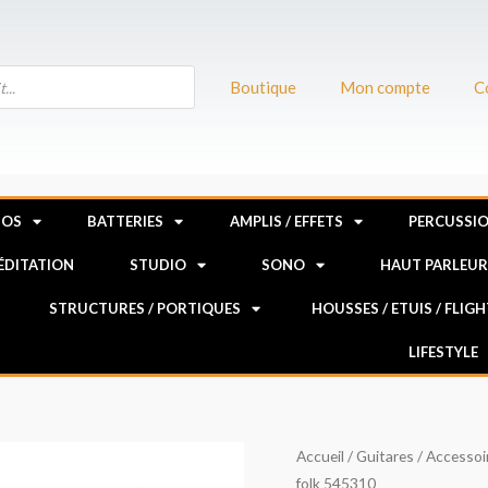
Boutique
Mon compte
C
NOS
BATTERIES
AMPLIS / EFFETS
PERCUSSI
MÉDITATION
STUDIO
SONO
HAUT PARLEU
STRUCTURES / PORTIQUES
HOUSSES / ETUIS / FLIG
LIFESTYLE
quantité
Accueil
/
Guitares
/
Accessoi
folk 545310
de