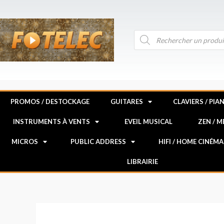
Aller
au
contenu
Recherche
de
produits
PROMOS / DESTOCKAGE
GUITARES
CLAVIERS / PIA
INSTRUMENTS À VENTS
EVEIL MUSICAL
ZEN / 
MICROS
PUBLIC ADDRESS
HIFI / HOME CINÉMA
LIBRAIRIE