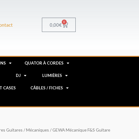
0
Panier
0,00
€
ontact
ONS
QUATOR À CORDES
R
DJ
LUMIÈRES
HT CASES
CÂBLES / FICHES
res Guitares
/
Mécaniques
/ GEWA Mécanique F&S Guitare