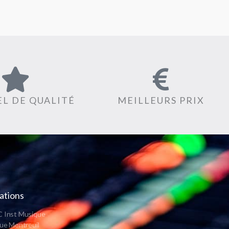
L DE QUALITÉ
MEILLEURS PRIX
ations
 Inst Musique
ue Montreuil