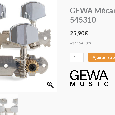
GEWA
GEWA Mécani
Mécanique
545310
F&S
Guitare
25,90
€
folk
545310
Ref : 545310
Ajouter au 