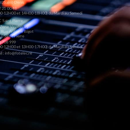
0 Saint-Denis
 21 00 48
0-12H00 et 14H00-18H00) du Mardi au Samedi
Saint Pierre
 Zone Vayaboury
s Rue Antoine Bigot
0 Saint Pierre
 708 999
0-12H00 et 13H00-17H00) du Mardi au Samedi
il : info@fotelec.re