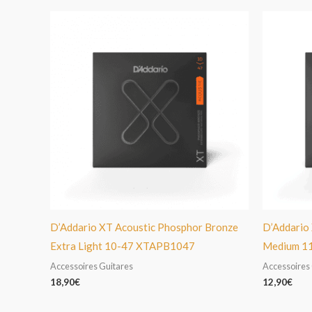
D’Addario XT Acoustic Phosphor Bronze
D’Addario 
Extra Light 10-47 XTAPB1047
Medium 1
Accessoires Guitares
Accessoires
18,90
€
12,90
€