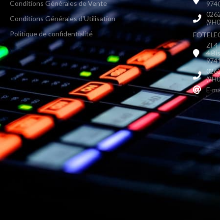
Conditions Générales de Vente
9740
0262
Conditions Générales d'Utilisation
(9H0
Politique de confidentialité
FOTELEC 
ZI 4
4 Bi
9741
0262
(9H0
E-ma