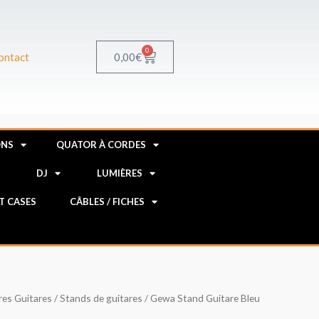
0
Panier
0,00
€
ontact
ONS
QUATOR À CORDES
R
DJ
LUMIÈRES
HT CASES
CÂBLES / FICHES
res Guitares
/
Stands de guitares
/ Gewa Stand Guitare Bleu