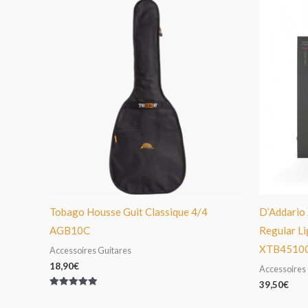
Tobago Housse Guit Classique 4/4
D’Addario 
AGB10C
Regular Li
XTB4510
Accessoires Guitares
18,90
€
Accessoires
39,50
€
Note
5.00