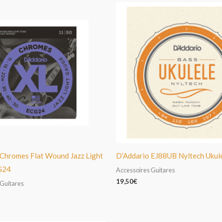
 Chromes Flat Wound Jazz Light
D’Addario EJ88UB Nyltech Ukul
G24
Accessoires Guitares
19,50
€
 Guitares