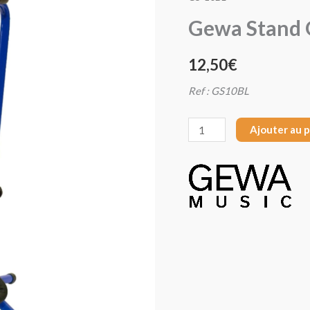
Gewa
Gewa Stand 
Stand
Guitare
12,50
€
Bleu
Ref : GS10BL
GS-
10BL
Ajouter au 