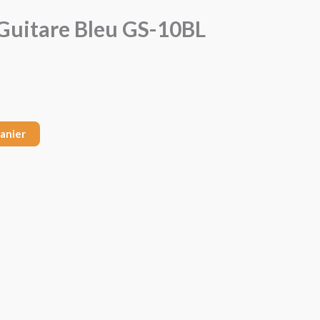
Guitare Bleu GS-10BL
panier