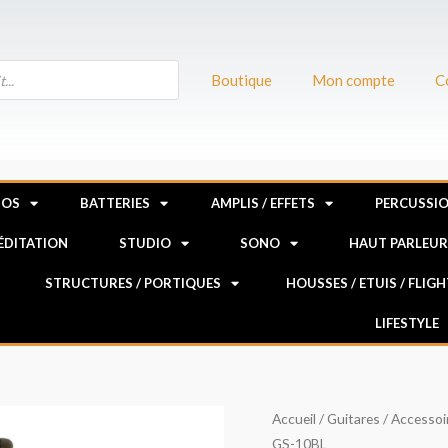
Boutique
Mon compte
C
NOS
BATTERIES
AMPLIS / EFFETS
PERCUSSI
MÉDITATION
STUDIO
SONO
HAUT PARLEU
STRUCTURES / PORTIQUES
HOUSSES / ETUIS / FLIG
LIFESTYLE
quantité
Accueil
/
Guitares
/
Accessoi
GS-10BL
de