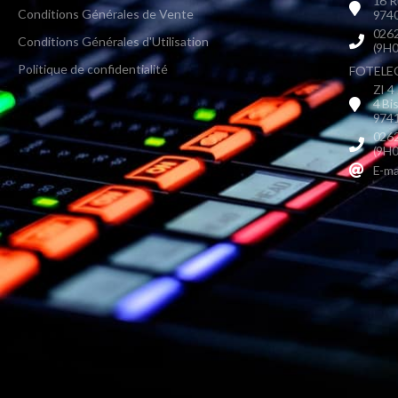
16 R
Conditions Générales de Vente
9740
0262
Conditions Générales d'Utilisation
(9H0
Politique de confidentialité
FOTELEC 
ZI 4
4 Bi
9741
0262
(9H0
E-ma