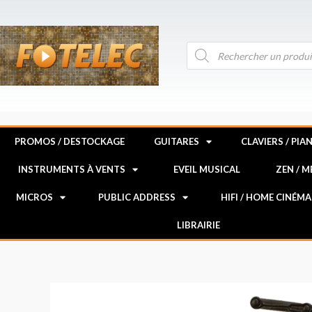
Aller
au
contenu
Recherche
de
produits
PROMOS / DESTOCKAGE
GUITARES
CLAVIERS / PIA
INSTRUMENTS À VENTS
EVEIL MUSICAL
ZEN / 
MICROS
PUBLIC ADDRESS
HIFI / HOME CINÉMA
LIBRAIRIE