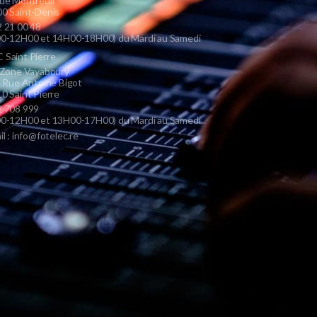
ue Montreuil
0 Saint-Denis
 21 00 48
0-12H00 et 14H00-18H00) du Mardi au Samedi
Saint Pierre
 Zone Vayaboury
s Rue Antoine Bigot
0 Saint Pierre
 708 999
0-12H00 et 13H00-17H00) du Mardi au Samedi
il : info@fotelec.re