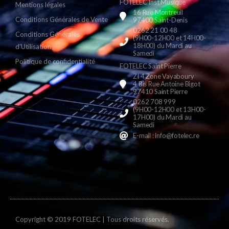
FOTELEC Inst Musique
Mentions légales
16 Rue Montreuil
Conditions Générales de Vente
97400 Saint-Denis
0262 21 00 48
Conditions Générales
(9H00-12H00 et 14H00-
18H00) du Mardi au
d'Utilisation
Samedi
Politique de confidentialité
FOTELEC Saint Pierre
ZI 4 Zone Vayaboury
4 Bis Rue Antoine Bigot
97410 Saint Pierre
0262 708 999
(9H00-12H00 et 13H00-
17H00) du Mardi au
Samedi
E-mail : info@fotelec.re
Copyright © 2019 FOTELEC | Tous droits réservés.