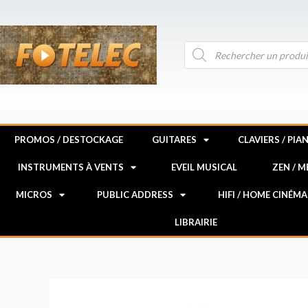
Aller
au
contenu
Recherche
de
produits
PROMOS / DESTOCKAGE
GUITARES
CLAVIERS / PIA
INSTRUMENTS À VENTS
EVEIL MUSICAL
ZEN / 
MICROS
PUBLIC ADDRESS
HIFI / HOME CINÉMA
LIBRAIRIE