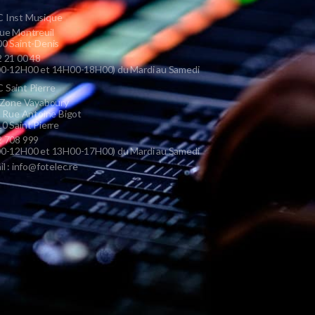
 Inst Musique
ue Montreuil
0 Saint-Denis
 21 00 48
0-12H00 et 14H00-18H00) du Mardi au Samedi
Saint Pierre
 Zone Vayaboury
s Rue Antoine Bigot
0 Saint Pierre
 708 999
0-12H00 et 13H00-17H00) du Mardi au Samedi
il : info@fotelec.re