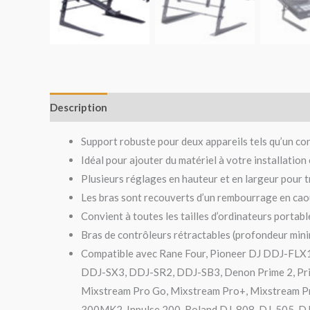
Description
Avis (0)
Support robuste pour deux appareils tels qu’un con
Idéal pour ajouter du matériel à votre installation
Plusieurs réglages en hauteur et en largeur pour t
Les bras sont recouverts d’un rembourrage en caout
Convient à toutes les tailles d’ordinateurs portabl
Bras de contrôleurs rétractables (profondeur min
Compatible avec Rane Four, Pioneer DJ DDJ-F
DDJ-SX3, DDJ-SR2, DDJ-SB3, Denon Prime 2, Prim
Mixstream Pro Go, Mixstream Pro+, Mixstream Pro,
300MK2, Inpulse 200, Roland DJ-808, DJ-505, DJ-