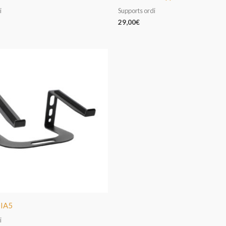
i
Supports ordi
29,00
€
DIA5
i