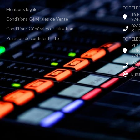
FOTELEC
Mentions légales
16 R
Conditions Générales de Vente
9740
0262
Conditions Générales d'Utilisation
(9H0
Politique de confidentialité
FOTELEC 
ZI 4
4 Bi
9741
0262
(9H0
E-ma