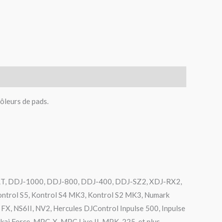
rôleurs de pads.
RT, DDJ-1000, DDJ-800, DDJ-400, DDJ-SZ2, XDJ-RX2,
ontrol S5, Kontrol S4 MK3, Kontrol S2 MK3, Numark
FX, NS6II, NV2, Hercules DJControl Inpulse 500, Inpulse
kai Force, MPC-X, MPC Live II, MPK-225, et plus…