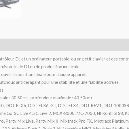
trôleur DJ et un ordinateur portable, ou un petit clavier et des cont
 existante de DJ ou de production musicale.
rouver la position idéale pour chaque appareil.
chouc antidérapant pour une stabilité et une fiabilité accrues.
es
imale : 30.50cm ; profondeur maximale : 40.50cm)
LX10, DDJ-FLX6, DDJ-FLX6-GT, DDJ-FLX4, DDJ-REV1, DDJ-1000S
e Go, SC Live 4, SC Live 2, MCX-8000, MC-7000, NI Kontrol S8, K
 Party Mix Live, Party Mix II, Mixtrack Pro FX, Mixtrack Platinum 
202, Ableton Push 2, Push 3, NI Maschine MK3, Maschine Studio, A