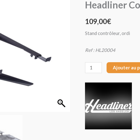
Headliner Co
Headliner
Covina
109,00
€
Pro
Stand contrôleur, ordi
Ref : HL20004
Ajouter au 