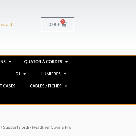
0
Panier
0,00
€
ontact
ONS
QUATOR À CORDES
R
DJ
LUMIÈRES
HT CASES
CÂBLES / FICHES
/
Supports ordi
/ Headliner Covina Pro