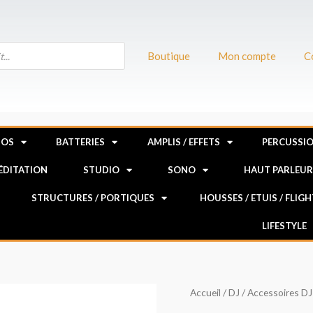
Boutique
Mon compte
C
NOS
BATTERIES
AMPLIS / EFFETS
PERCUSSI
MÉDITATION
STUDIO
SONO
HAUT PARLEU
STRUCTURES / PORTIQUES
HOUSSES / ETUIS / FLIG
LIFESTYLE
quantité
Accueil
/
DJ
/
Accessoires DJ
de