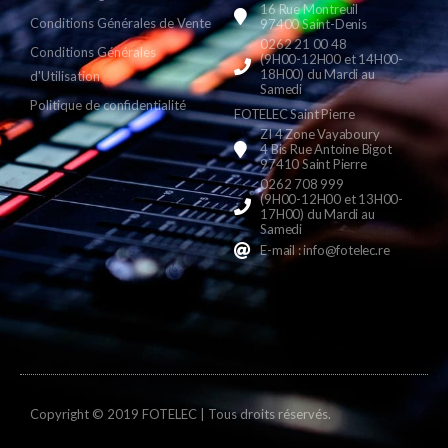
16 Rue Montreuil
Conditions Générales de Vente
97400 Saint-Denis
0262 21 00 48
Conditions Générales
(9H00-12H00 et 14H00-
18H00) du Mardi au
d'Utilisation
Samedi
Politique de confidentialité
FOTELEC Saint Pierre
ZI 4 Zone Vayaboury
4 Bis Rue Antoine Bigot
97410 Saint Pierre
0262 708 999
(9H00-12H00 et 13H00-
17H00) du Mardi au
Samedi
E-mail : info@fotelec.re
Copyright © 2019 FOTELEC | Tous droits réservés.