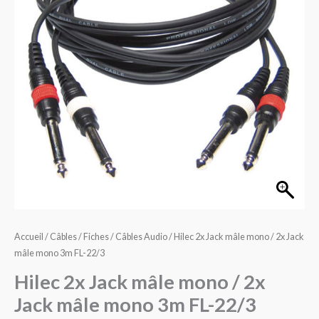
mâle
mono
/
2x
Jack
mâle
mono
3m
FL-
22/3
Accueil
/
Câbles / Fiches
/
Câbles Audio
/ Hilec 2x Jack mâle mono / 2x Jack
mâle mono 3m FL-22/3
Hilec 2x Jack mâle mono / 2x
Jack mâle mono 3m FL-22/3