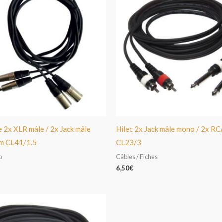
e 2x XLR mâle / 2x Jack mâle
Hilec 2x Jack mâle mono / 2x R
5m CL41/1.5
CL23/3
o
Câbles / Fiches
6,50
€