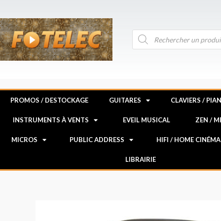
Aller
au
contenu
Recherche
de
produits
PROMOS / DESTOCKAGE
GUITARES
CLAVIERS / PIA
INSTRUMENTS À VENTS
EVEIL MUSICAL
ZEN / 
MICROS
PUBLIC ADDRESS
HIFI / HOME CINÉMA
LIBRAIRIE