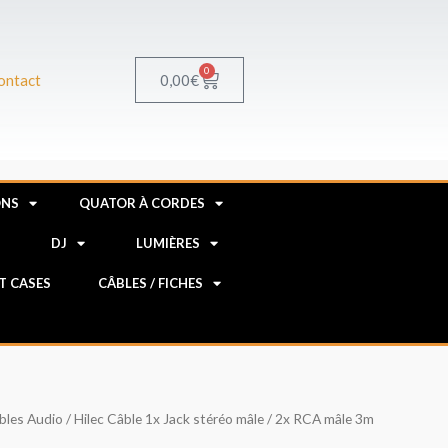
0
Panier
0,00
€
ontact
ONS
QUATOR À CORDES
R
DJ
LUMIÈRES
HT CASES
CÂBLES / FICHES
bles Audio
/ Hilec Câble 1x Jack stéréo mâle / 2x RCA mâle 3m