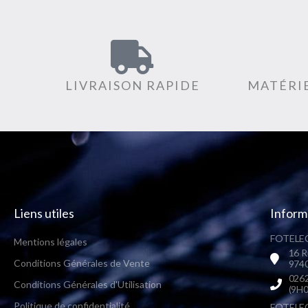
LIVRAISON RAPIDE
MATÉRIE
Liens utiles
Inform
FOTELEC
Mentions légales
16 R
Conditions Générales de Vente
9740
0262
Conditions Générales d'Utilisation
(9H0
Politique de confidentialité
FOTELEC 