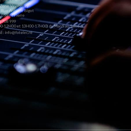
 Zone Vayaboury
s Rue Antoine Bigot
0 Saint Pierre
 708 999
0-12H00 et 13H00-17H00) du Mardi au Samedi
il : info@fotelec.re