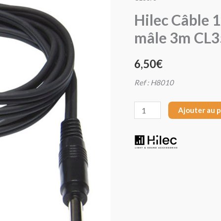
Hilec
Hilec Câble 
Câble
mâle 3m CL3
1x
Jack
6,50
€
stéréo
mâle
Ref : H8010
/
2x
Ajouter au 
RCA
mâle
3m
CL35/3