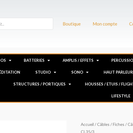
Boutique
Mon compte
C
NOS
BATTERIES
AMPLIS / EFFETS
PERCUSSI
MÉDITATION
STUDIO
SONO
HAUT PARLEU
STRUCTURES / PORTIQUES
HOUSSES / ETUIS / FLIG
LIFESTYLE
quantité
Accueil
/
Câbles / Fiches
/
Câ
CL35/3
de