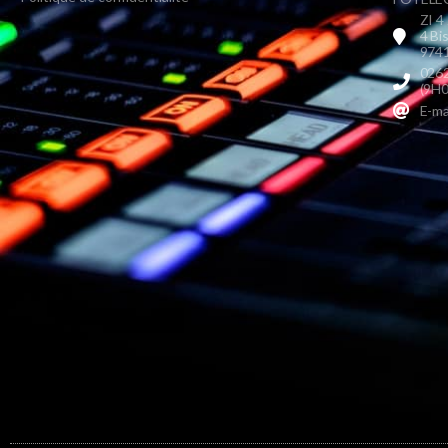
ZI 4
4 Bi
9741
0262
(9H0
E-ma