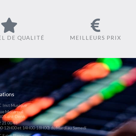
L DE QUALITÉ
MEILLEURS PRIX
ations
 Inst Musique
ue Montreuil
0 Saint-Denis
 21 00 48
0-12H00 et 14H00-18H00) du Mardi au Samedi
Saint Pierre