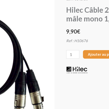
Hilec
Hilec Câble 2
Câble
mâle mono 1
2x
XLR
9,90
€
femelle
/
Ref : H10676
2x
Jack
Ajouter au 
mâle
mono
1,5m
CL42/1.5