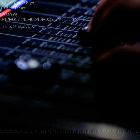
s Rue Antoine Bigot
0 Saint Pierre
 708 999
0-12H00 et 13H00-17H00) du Mardi au Samedi
il : info@fotelec.re