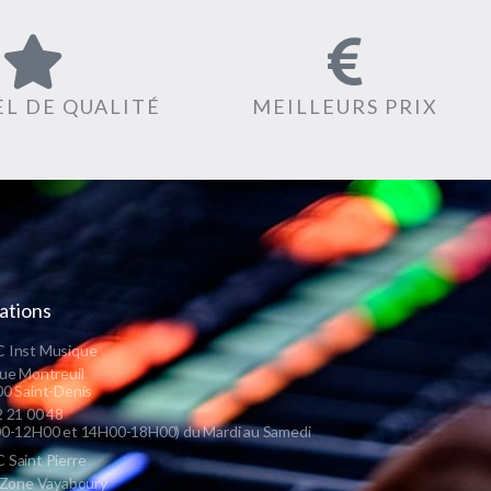
L DE QUALITÉ
MEILLEURS PRIX
ations
 Inst Musique
ue Montreuil
0 Saint-Denis
 21 00 48
0-12H00 et 14H00-18H00) du Mardi au Samedi
Saint Pierre
 Zone Vayaboury