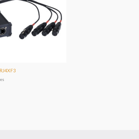
XRJ4XF3
hes