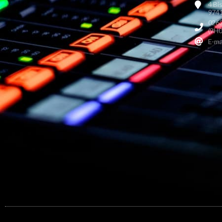
4 Bi
9741
0262
(9H0
E-ma