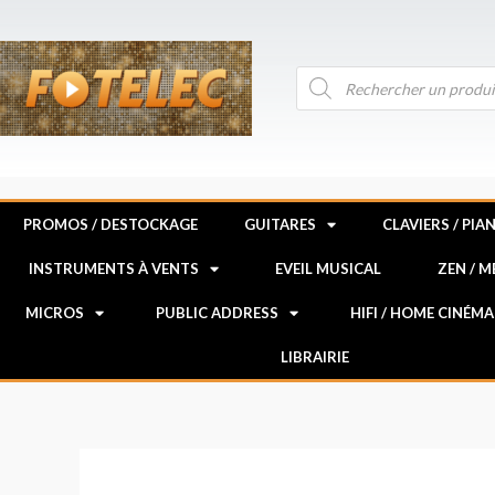
Aller
au
contenu
Recherche
de
produits
PROMOS / DESTOCKAGE
GUITARES
CLAVIERS / PIA
INSTRUMENTS À VENTS
EVEIL MUSICAL
ZEN / 
MICROS
PUBLIC ADDRESS
HIFI / HOME CINÉMA
LIBRAIRIE