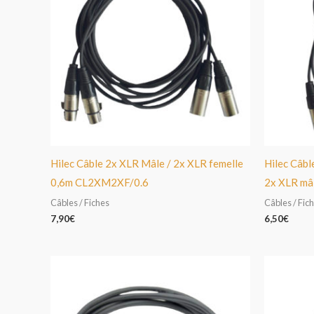
Hilec Câble 2x XLR Mâle / 2x XLR femelle
Hilec Câble
0,6m CL2XM2XF/0.6
2x XLR mâ
Câbles / Fiches
Câbles / Fic
7,90
€
6,50
€