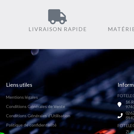
LIVRAISON RAPIDE
MATÉRIE
Liens utiles
Inform
FOTELEC
Mentions légales
16 R
Conditions Générales de Vente
9740
0262
Conditions Générales d'Utilisation
(9H0
Politique de confidentialité
FOTELEC 
ZI 4