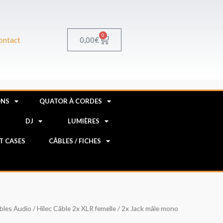
0
Panier
0,00
€
ontact
ONS
QUATOR À CORDES
R
DJ
LUMIÈRES
HT CASES
CÂBLES / FICHES
bles Audio
/ Hilec Câble 2x XLR femelle / 2x Jack mâle mono