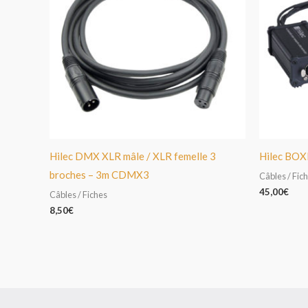
Hilec DMX XLR mâle / XLR femelle 3
Hilec BO
broches – 3m CDMX3
Câbles / Fic
45,00
€
Câbles / Fiches
8,50
€