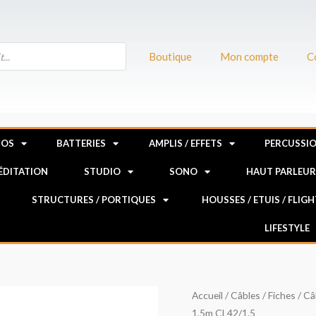
Boutique
Mon compte
C
NOS
BATTERIES
AMPLIS / EFFETS
PERCUSSI
MÉDITATION
STUDIO
SONO
HAUT PARLEU
STRUCTURES / PORTIQUES
HOUSSES / ETUIS / FLIG
LIFESTYLE
quantité
Accueil
/
Câbles / Fiches
/
Câ
1,5m CL42/1.5
de