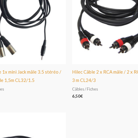
 1x mini Jack mâle 3.5 stéréo /
Hilec Câble 2 x RCA mâle / 2 x 
le 1,5m CL32/1.5
3 m CL24/3
hes
Câbles / Fiches
6,50
€