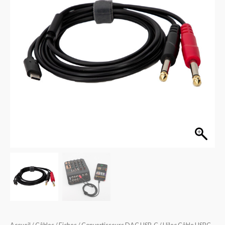
DAC-
2JM