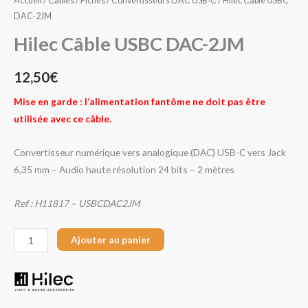
Accueil
/
Câbles / Fiches
/
Convertisseurs DAC USB‑C
/ Hilec Câble USBC
DAC-2JM
Hilec Câble USBC DAC-2JM
12,50
€
Mise en garde : l’alimentation fantôme ne doit pas être
utilisée avec ce câble.
Convertisseur numérique vers analogique (DAC) USB-C vers Jack
6,35 mm – Audio haute résolution 24 bits – 2 mètres
Ref : H11817 – USBCDAC2JM
Ajouter au panier