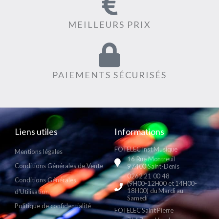
MEILLEURS PRIX
PAIEMENTS SÉCURISÉS
Liens utiles
Informations
FOTELEC Inst Musique
Mentions légales
16 Rue Montreuil
Conditions Générales de Vente
97400 Saint-Denis
0262 21 00 48
Conditions Générales
(9H00-12H00 et 14H00-
18H00) du Mardi au
d'Utilisation
Samedi
Politique de confidentialité
FOTELEC Saint Pierre