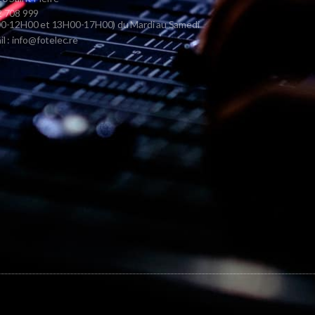
 708 999
0-12H00 et 13H00-17H00) du Mardi au Samedi
il : info@fotelec.re