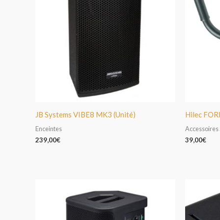
JB Systems VIBE8 MK3 (Unité)
Hilec FOR
Enceintes
Accessoires
239,00
€
39,00
€