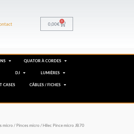
0
Panier
0,00
€
ontact
ONS
QUATOR À CORDES
R
DJ
LUMIÈRES
HT CASES
CÂBLES / FICHES
s micro
/
Pinces micro
/ Hilec Pince micro JB70