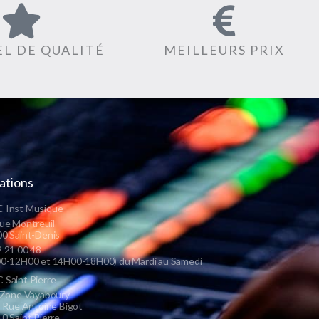
L DE QUALITÉ
MEILLEURS PRIX
ations
 Inst Musique
ue Montreuil
0 Saint-Denis
 21 00 48
0-12H00 et 14H00-18H00) du Mardi au Samedi
Saint Pierre
 Zone Vayaboury
s Rue Antoine Bigot
0 Saint Pierre