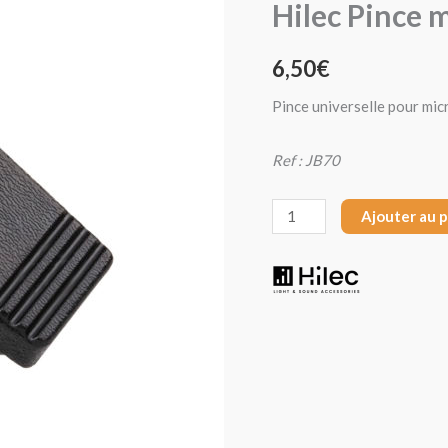
Hilec Pince 
Hilec
Pince
6,50
€
micro
JB70
Pince universelle pour micr
Ref : JB70
Ajouter au 