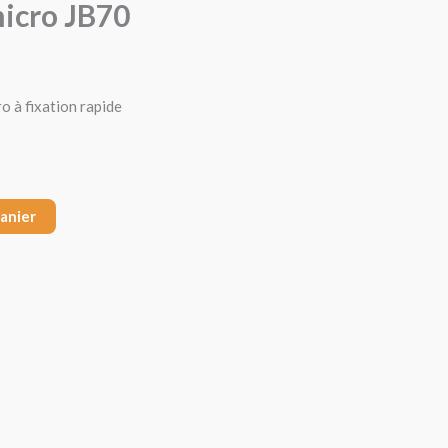
micro JB70
o à fixation rapide
panier