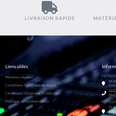
LIVRAISON RAPIDE
MATÉRIE
Liens utiles
Inform
FOTELEC
Mentions légales
16 R
Conditions Générales de Vente
9740
0262
Conditions Générales d'Utilisation
(9H0
Politique de confidentialité
FOTELEC 
ZI 4
4 Bi
9741