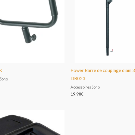
K
Power Barre de couplage diam
DB023
 Sono
Accessoires Sono
19,90
€