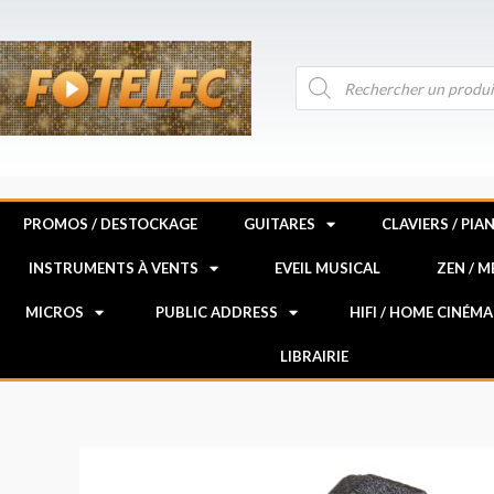
Aller
au
contenu
Recherche
de
produits
PROMOS / DESTOCKAGE
GUITARES
CLAVIERS / PIA
INSTRUMENTS À VENTS
EVEIL MUSICAL
ZEN / 
MICROS
PUBLIC ADDRESS
HIFI / HOME CINÉMA
LIBRAIRIE