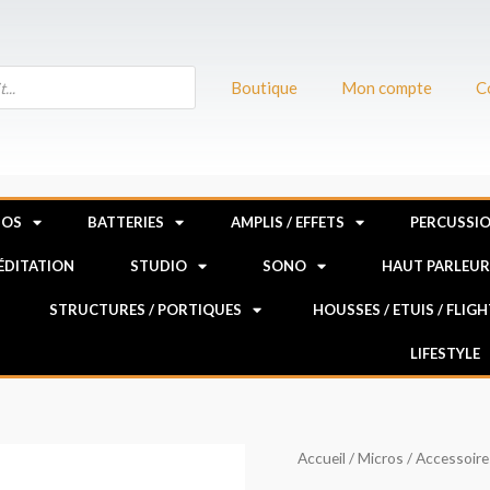
Boutique
Mon compte
C
NOS
BATTERIES
AMPLIS / EFFETS
PERCUSSI
MÉDITATION
STUDIO
SONO
HAUT PARLEU
STRUCTURES / PORTIQUES
HOUSSES / ETUIS / FLIG
LIFESTYLE
quantité
Accueil
/
Micros
/
Accessoire
de