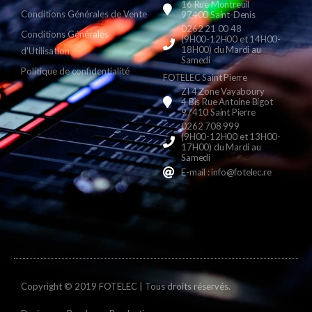
16 Rue Montreuil
Conditions Générales de Vente
97400 Saint-Denis
0262 21 00 48
Conditions Générales
(9H00-12H00 et 14H00-
18H00) du Mardi au
d'Utilisation
Samedi
Politique de confidentialité
FOTELEC Saint Pierre
ZI 4 Zone Vayaboury
4 Bis Rue Antoine Bigot
97410 Saint Pierre
0262 708 999
(9H00-12H00 et 13H00-
17H00) du Mardi au
Samedi
E-mail : info@fotelec.re
Copyright © 2019 FOTELEC | Tous droits réservés.