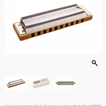
1896
Mi
1896/20E