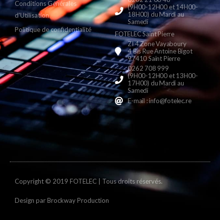
Conditions Générales
(9H00-12H00 et 14H00-
18H00) du Mardi au
d'Utilisation
Samedi
Politique de confidentialité
FOTELEC Saint Pierre
ZI 4 Zone Vayaboury
4 Bis Rue Antoine Bigot
97410 Saint Pierre
0262 708 999
(9H00-12H00 et 13H00-
17H00) du Mardi au
Samedi
E-mail : info@fotelec.re
Copyright © 2019 FOTELEC | Tous droits réservés.
Design par
Brockway Production