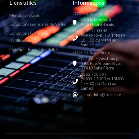
Liens utiles
Informations
FOTELEC Inst Musique
Mentions légales
16 Rue Montreuil
Conditions Générales de Vente
97400 Saint-Denis
0262 21 00 48
Conditions Générales
(9H00-12H00 et 14H00-
18H00) du Mardi au
d'Utilisation
Samedi
Politique de confidentialité
FOTELEC Saint Pierre
ZI 4 Zone Vayaboury
4 Bis Rue Antoine Bigot
97410 Saint Pierre
0262 708 999
(9H00-12H00 et 13H00-
17H00) du Mardi au
Samedi
E-mail : info@fotelec.re