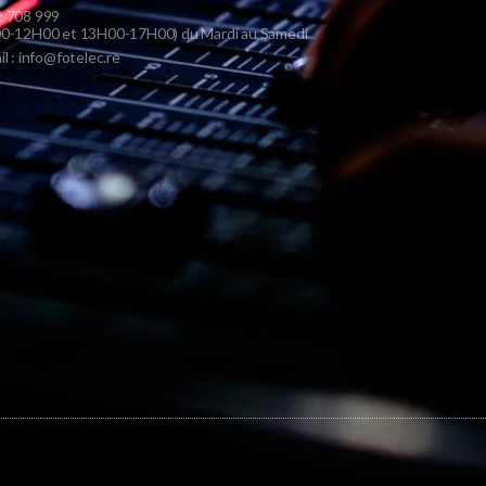
 708 999
0-12H00 et 13H00-17H00) du Mardi au Samedi
il : info@fotelec.re