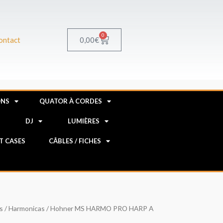
0
Panier
0,00
€
ontact
ONS
QUATOR À CORDES
R
DJ
LUMIÈRES
HT CASES
CÂBLES / FICHES
s
/
Harmonicas
/ Hohner MS HARMO PRO HARP A