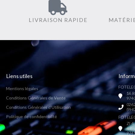
LIVRAISON RAPIDE
MATÉRIE
Liens utiles
Inform
FOTELEC
Mentions légales
16 R
Conditions Générales de Vente
9740
0262
Conditions Générales d'Utilisation
(9H0
Politique de confidentialité
FOTELEC 
ZI 4
4 Bi
9741