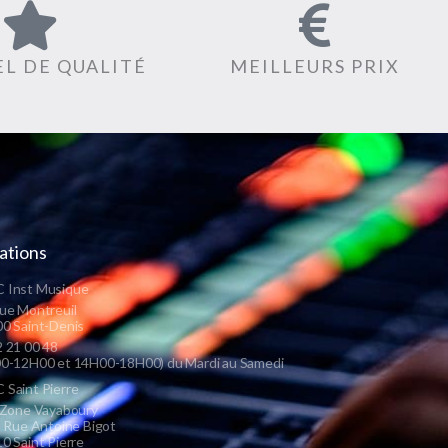
L DE QUALITÉ
MEILLEURS PRIX
ations
 Inst Musique
ue Montreuil
0 Saint-Denis
 21 00 48
0-12H00 et 14H00-18H00) du Mardi au Samedi
Saint Pierre
 Zone Vayaboury
s Rue Antoine Bigot
0 Saint Pierre