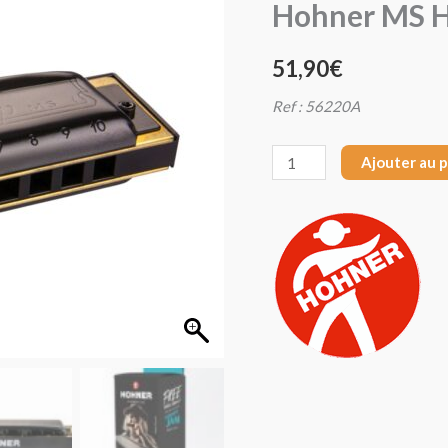
Hohner MS 
Hohner
MS
51,90
€
HARMO
PRO
Ref : 56220A
HARP
A
Ajouter au 