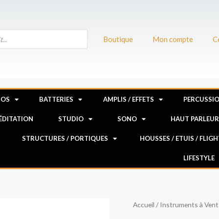
Boutique
Mon compte
C
NOS
BATTERIES
AMPLIS / EFFETS
PERCUSSI
MÉDITATION
STUDIO
SONO
HAUT PARLEU
STRUCTURES / PORTIQUES
HOUSSES / ETUIS / FLIG
LIFESTYLE
quantité
Accueil
/
Instruments à Vent
de