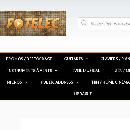
Aller
au
contenu
Recherche
de
produits
PROMOS / DESTOCKAGE
GUITARES
CLAVIERS / PIA
INSTRUMENTS À VENTS
EVEIL MUSICAL
ZEN / 
MICROS
PUBLIC ADDRESS
HIFI / HOME CINÉMA
LIBRAIRIE