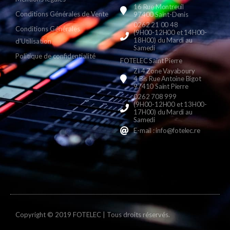
16 Rue Montreuil
Conditions Générales de Vente
97400 Saint-Denis
0262 21 00 48
Conditions Générales
(9H00-12H00 et 14H00-
18H00) du Mardi au
d'Utilisation
Samedi
Politique de confidentialité
FOTELEC Saint Pierre
ZI 4 Zone Vayaboury
4 Bis Rue Antoine Bigot
97410 Saint Pierre
0262 708 999
(9H00-12H00 et 13H00-
17H00) du Mardi au
Samedi
E-mail : info@fotelec.re
Copyright © 2019 FOTELEC | Tous droits réservés.