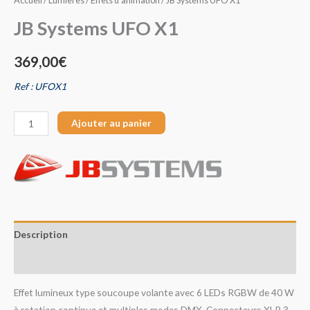
Accueil
/
Lumières
/
Effets d'animation
/ JB Systems UFO X1
JB Systems UFO X1
369,00
€
Ref : UFOX1
Ajouter au panier
Description
Avis (0)
Effet lumineux type soucoupe volante avec 6 LEDs RGBW de 40 W
à rotation continue et multiples modes DMX. Connecteurs XLR 3