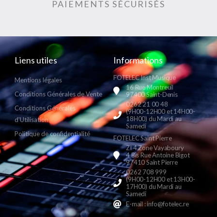
PAIEMENTS SÉCURISÉS
Liens utiles
Informations
FOTELEC Inst Musique
Mentions légales
16 Rue Montreuil
Conditions Générales de Vente
97400 Saint-Denis
0262 21 00 48
Conditions Générales
(9H00-12H00 et 14H00-
18H00) du Mardi au
d'Utilisation
Samedi
Politique de confidentialité
FOTELEC Saint Pierre
ZI 4 Zone Vayaboury
4 Bis Rue Antoine Bigot
97410 Saint Pierre
0262 708 999
(9H00-12H00 et 13H00-
17H00) du Mardi au
Samedi
E-mail : info@fotelec.re