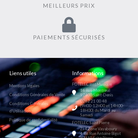
MEILLEURS PRIX
PAIEMENTS SÉCURISÉS
Liens utiles
Informations
FOTELEC Inst Musique
Mentions légales
16 Rue Montreuil
Conditions Générales de Vente
97400 Saint-Denis
0262 21 00 48
Conditions Générales
(9H00-12H00 et 14H00-
18H00) du Mardi au
d'Utilisation
Samedi
Politique de confidentialité
FOTELEC Saint Pierre
ZI 4 Zone Vayaboury
4 Bis Rue Antoine Bigot
97410 Saint Pierre