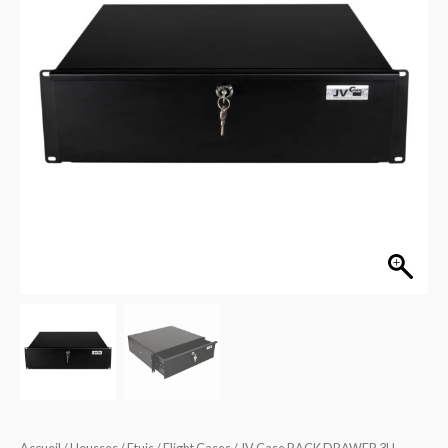
DRAWER
3U