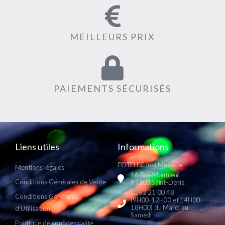
MEILLEURS PRIX
PAIEMENTS SÉCURISÉS
Liens utiles
Informations
FOTELEC Inst Musique
Mentions légales
16 Rue Montreuil
Conditions Générales de Vente
97400 Saint-Denis
0262 21 00 48
Conditions Générales
(9H00-12H00 et 14H00-
18H00) du Mardi au
d'Utilisation
Samedi
Politique de confidentialité