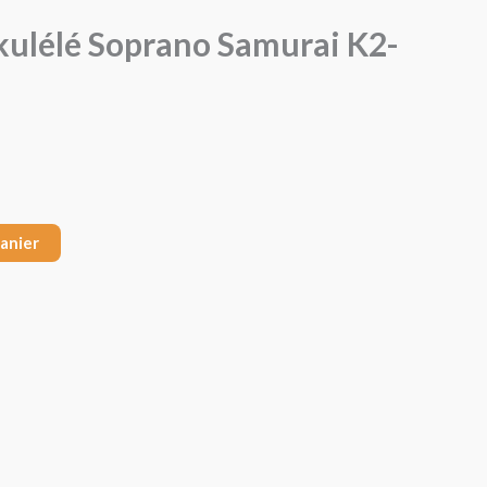
kulélé Soprano Samurai K2-
panier