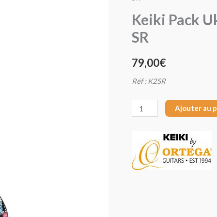
Keiki
Keiki Pack U
Pack
SR
Ukulélé
Soprano
79,00
€
Samurai
K2-
Réf :
K2SR
SR
Ajouter au 