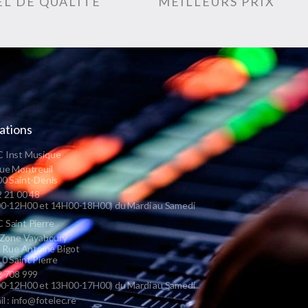
L DE QUALITÉ
MEILLEURS PRIX
ations
 Inst Musique
ue Montreuil
0 Saint-Denis
 21 00 48
0-12H00 et 14H00-18H00) du Mardi au Samedi
Saint Pierre
 Zone Vayaboury
s Rue Antoine Bigot
0 Saint Pierre
 708 999
0-12H00 et 13H00-17H00) du Mardi au Samedi
il : info@fotelec.re