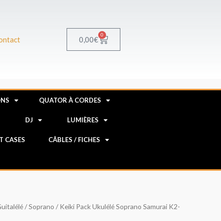
0
Panier
0,00
€
ontact
ONS
QUATOR À CORDES
R
DJ
LUMIÈRES
HT CASES
CÂBLES / FICHES
uitalélé
/
Soprano
/ Keiki Pack Ukulélé Soprano Samurai K2-