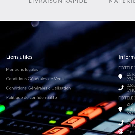
LIVRAISON RAPIDE
MATÉRIE
Liens utiles
Inform
FOTELEC
Mentions légales
16 R
Conditions Générales de Vente
9740
0262
Conditions Générales d'Utilisation
(9H0
Politique de confidentialité
FOTELEC 
ZI 4
4 Bi
9741
0262
(9H0
E-ma