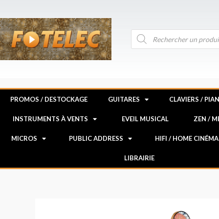
Aller
au
contenu
Recherche
de
produits
PROMOS / DESTOCKAGE
GUITARES
CLAVIERS / PIA
INSTRUMENTS À VENTS
EVEIL MUSICAL
ZEN / 
MICROS
PUBLIC ADDRESS
HIFI / HOME CINÉMA
LIBRAIRIE