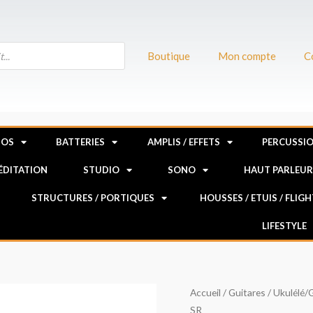
Boutique
Mon compte
C
NOS
BATTERIES
AMPLIS / EFFETS
PERCUSSI
MÉDITATION
STUDIO
SONO
HAUT PARLEU
STRUCTURES / PORTIQUES
HOUSSES / ETUIS / FLIG
LIFESTYLE
quantité
Accueil
/
Guitares
/
Ukulélé/G
SR
de