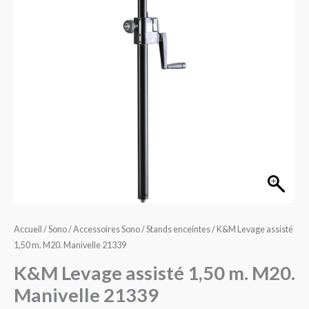
1,50
m.
M20.
Manivelle
21339
Accueil
/
Sono
/
Accessoires Sono
/
Stands enceintes
/ K&M Levage assisté
1,50 m. M20. Manivelle 21339
K&M Levage assisté 1,50 m. M20.
Manivelle 21339