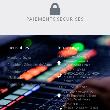
PAIEMENTS SÉCURISÉS
Liens utiles
Informations
FOTELEC Inst Musique
Mentions légales
16 Rue Montreuil
Conditions Générales de Vente
97400 Saint-Denis
0262 21 00 48
Conditions Générales
(9H00-12H00 et 14H00-
18H00) du Mardi au
d'Utilisation
Samedi
Politique de confidentialité
FOTELEC Saint Pierre
ZI 4 Zone Vayaboury
4 Bis Rue Antoine Bigot
97410 Saint Pierre
0262 708 999
(9H00-12H00 et 13H00-