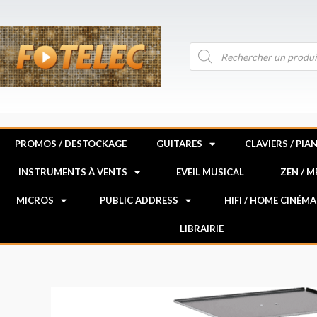
Aller
au
contenu
Recherche
de
produits
PROMOS / DESTOCKAGE
GUITARES
CLAVIERS / PIA
INSTRUMENTS À VENTS
EVEIL MUSICAL
ZEN / 
MICROS
PUBLIC ADDRESS
HIFI / HOME CINÉMA
LIBRAIRIE