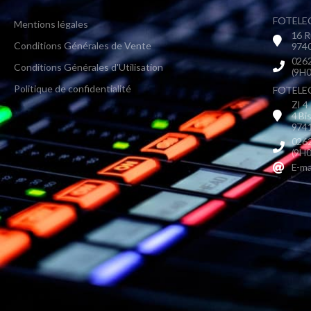
FOTELEC
Mentions légales
16 R
Conditions Générales de Vente
9740
0262
Conditions Générales d'Utilisation
(9H0
Politique de confidentialité
FOTELEC 
ZI 4
4 Bi
9741
0262
(9H0
E-ma