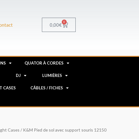
0
Panier
0,00
€
ontact
ONS
QUATOR À CORDES
R
DJ
LUMIÈRES
HT CASES
CÂBLES / FICHES
light Cases
/ K&M Pied de sol avec support souris 12150