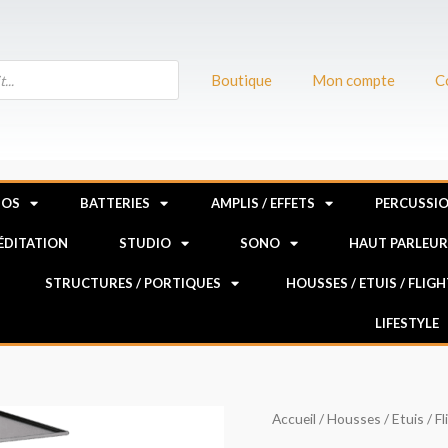
Boutique
Mon compte
C
NOS
BATTERIES
AMPLIS / EFFETS
PERCUSSI
MÉDITATION
STUDIO
SONO
HAUT PARLEU
STRUCTURES / PORTIQUES
HOUSSES / ETUIS / FLIG
LIFESTYLE
quantité
Accueil
/
Housses / Etuis / F
de