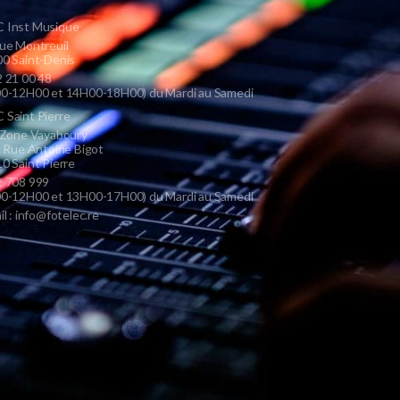
 Inst Musique
ue Montreuil
0 Saint-Denis
 21 00 48
0-12H00 et 14H00-18H00) du Mardi au Samedi
Saint Pierre
 Zone Vayaboury
s Rue Antoine Bigot
0 Saint Pierre
 708 999
0-12H00 et 13H00-17H00) du Mardi au Samedi
il : info@fotelec.re