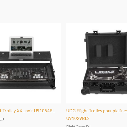
t Trolley XXL noir U91054BL
UDG Flight Trolley pour platines
U91029BL2
 DJ
Flight Cases DJ