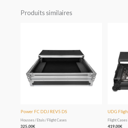
Produits similaires
Power FC DDJ REV5 DS
UDG Fligh
Housses / Etuis / Flight Cases
Flight Cases
325,00
€
419,00
€