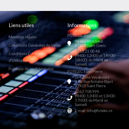
Liens utiles
Informations
FOTELEC Inst Musique
Mentions légales
16 Rue Montreuil
Conditions Générales de Vente
97400 Saint-Denis
0262 21 00 48
Conditions Générales
(9H00-12H00 et 14H00-
18H00) du Mardi au
d'Utilisation
Samedi
Politique de confidentialité
FOTELEC Saint Pierre
ZI 4 Zone Vayaboury
4 Bis Rue Antoine Bigot
97410 Saint Pierre
0262 708 999
(9H00-12H00 et 13H00-
17H00) du Mardi au
Samedi
E-mail : info@fotelec.re