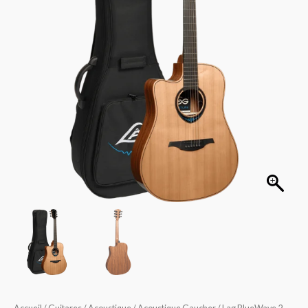
Gaucher
TLBW2DCE