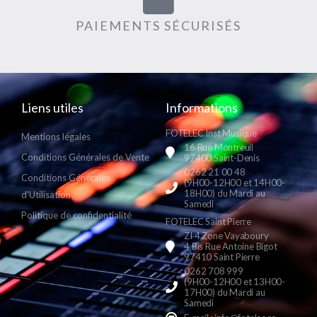
PAIEMENTS SÉCURISÉS
Liens utiles
Informations
FOTELEC Inst Musique
Mentions légales
16 Rue Montreuil
Conditions Générales de Vente
97400 Saint-Denis
0262 21 00 48
Conditions Générales
(9H00-12H00 et 14H00-
18H00) du Mardi au
d'Utilisation
Samedi
Politique de confidentialité
FOTELEC Saint Pierre
ZI 4 Zone Vayaboury
4 Bis Rue Antoine Bigot
97410 Saint Pierre
0262 708 999
(9H00-12H00 et 13H00-
17H00) du Mardi au
Samedi