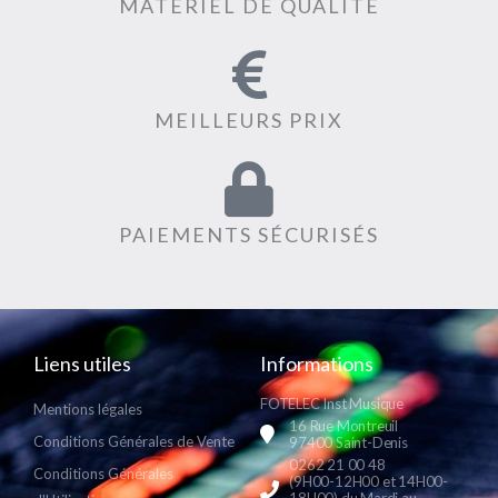
MATÉRIEL DE QUALITÉ
MEILLEURS PRIX
PAIEMENTS SÉCURISÉS
Liens utiles
Informations
FOTELEC Inst Musique
Mentions légales
16 Rue Montreuil
Conditions Générales de Vente
97400 Saint-Denis
0262 21 00 48
Conditions Générales
(9H00-12H00 et 14H00-
18H00) du Mardi au