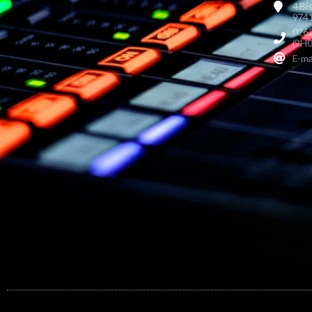
4 Bi
9741
0262
(9H0
E-ma