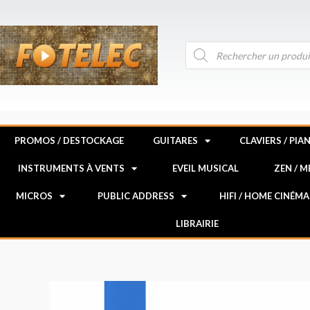
Aller
au
contenu
Recherche
de
produits
PROMOS / DESTOCKAGE
GUITARES
CLAVIERS / PIA
INSTRUMENTS À VENTS
EVEIL MUSICAL
ZEN / 
MICROS
PUBLIC ADDRESS
HIFI / HOME CINÉMA
LIBRAIRIE