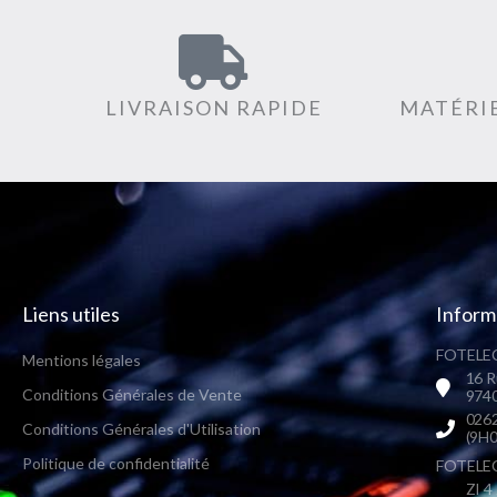
LIVRAISON RAPIDE
MATÉRIE
Liens utiles
Inform
FOTELEC
Mentions légales
16 R
Conditions Générales de Vente
9740
0262
Conditions Générales d'Utilisation
(9H0
Politique de confidentialité
FOTELEC 
ZI 4