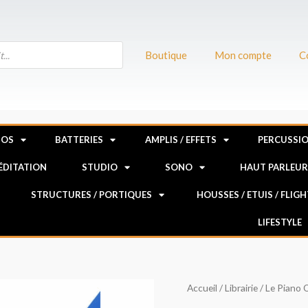
Boutique
Mon compte
C
NOS
BATTERIES
AMPLIS / EFFETS
PERCUSSI
MÉDITATION
STUDIO
SONO
HAUT PARLEU
STRUCTURES / PORTIQUES
HOUSSES / ETUIS / FLIG
LIFESTYLE
quantité
Accueil
/
Librairie
/ Le Piano 
de