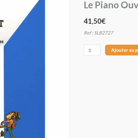
Le Piano Ouv
Le
Piano
41,50
€
Ouvert
-
Ref : SLB2727
Jean-
Michel
Ajouter au 
Arnaud