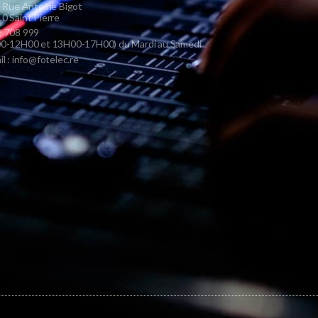
s Rue Antoine Bigot
0 Saint Pierre
 708 999
0-12H00 et 13H00-17H00) du Mardi au Samedi
il : info@fotelec.re