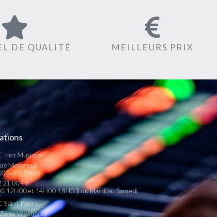
L DE QUALITÉ
MEILLEURS PRIX
ations
 Inst Musique
ue Montreuil
0 Saint-Denis
 21 00 48
0-12H00 et 14H00-18H00) du Mardi au Samedi
Saint Pierre
 Zone Vayaboury