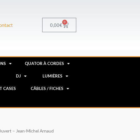
0
Panier
0,00
€
ontact
ONS
QUATOR À CORDES
R
DJ
LUMIÈRES
HT CASES
CÂBLES / FICHES
Ouvert – Jean-Michel Arnaud