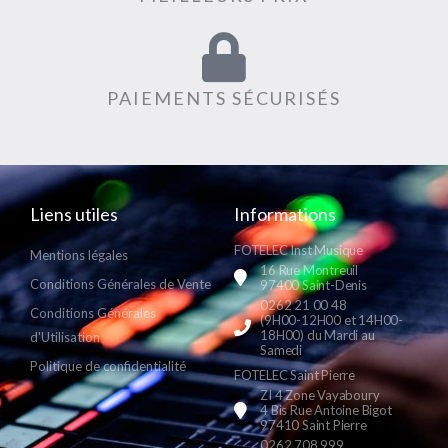
PAIEMENTS SÉCURISÉS
Liens utiles
Informations
FOTELEC Inst Musique
Mentions légales
16 Rue Montreuil
Conditions Générales de Vente
97400 Saint-Denis
0262 21 00 48
Conditions Générales
(9H00-12H00 et 14H00-
18H00) du Mardi au
d'Utilisation
Samedi
Politique de confidentialité
FOTELEC Saint Pierre
ZI 4 Zone Vayaboury
4 Bis Rue Antoine Bigot
97410 Saint Pierre
0262 708 999