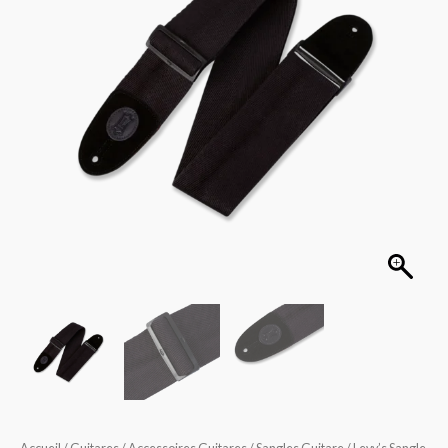
Cotton
Series
Noir
MSSBC4-
BLK