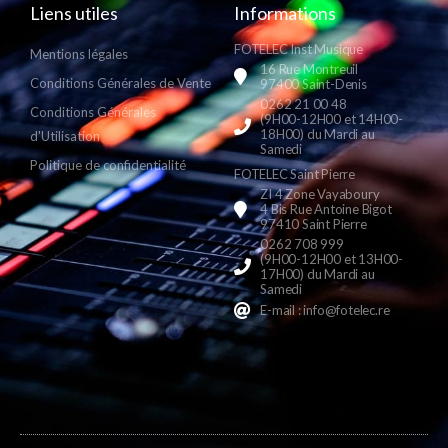
Liens utiles
Informations
FOTELEC Inst Musique
Mentions légales
16 Rue Montreuil
Conditions Générales de Vente
97400 Saint-Denis
0262 21 00 48
Conditions Générales
(9H00-12H00 et 14H00-
18H00) du Mardi au
d'Utilisation
Samedi
Politique de confidentialité
FOTELEC Saint Pierre
ZI 4 Zone Vayaboury
4 Bis Rue Antoine Bigot
97410 Saint Pierre
0262 708 999
(9H00-12H00 et 13H00-
17H00) du Mardi au
Samedi
E-mail : info@fotelec.re