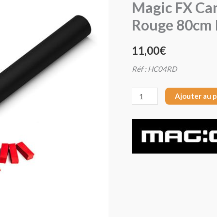
Magic FX Ca
Magic
Rouge 80cm
FX
Canon
11,00
€
Manuel
Confettis
Réf : HC04RD
Rouge
80cm
Ajouter au 
HC04RD