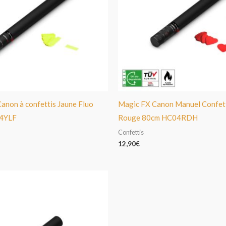
anon à confettis Jaune Fluo
Magic FX Canon Manuel Confet
4YLF
Rouge 80cm HC04RDH
Confettis
12,90
€