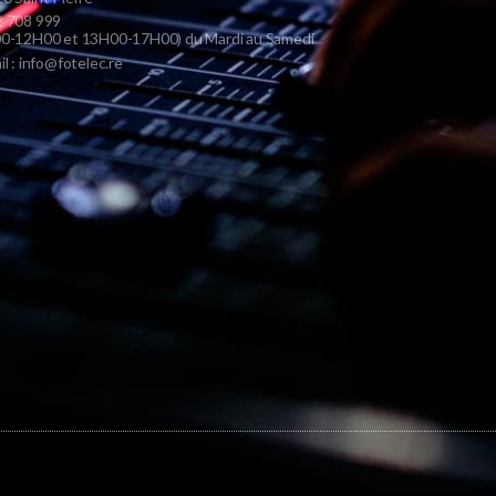
 708 999
0-12H00 et 13H00-17H00) du Mardi au Samedi
il : info@fotelec.re