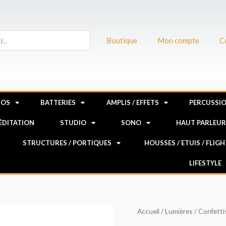
Boutique
Mon compte
C
NOS
BATTERIES
AMPLIS / EFFETS
PERCUSSI
MÉDITATION
STUDIO
SONO
HAUT PARLEU
STRUCTURES / PORTIQUES
HOUSSES / ETUIS / FLIG
LIFESTYLE
quantité
Accueil
/
Lumières
/
Confetti
de