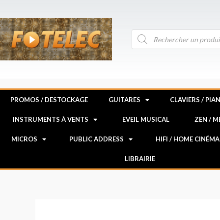
Aller
au
contenu
Recherche
de
produits
PROMOS / DESTOCKAGE
GUITARES
CLAVIERS / PIA
INSTRUMENTS À VENTS
EVEIL MUSICAL
ZEN / 
MICROS
PUBLIC ADDRESS
HIFI / HOME CINÉMA
LIBRAIRIE