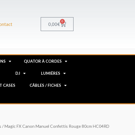
0
Panier
0,00
€
ontact
ONS
QUATOR À CORDES
R
DJ
LUMIÈRES
HT CASES
CÂBLES / FICHES
s
/ Magic FX Canon Manuel Confettis Rouge 80cm HC04RD