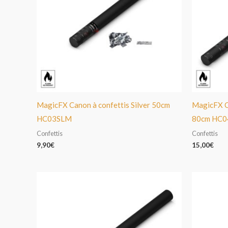
MagicFX Canon à confettis Silver 50cm
MagicFX C
HC03SLM
80cm HC0
Confettis
Confettis
9,90
€
15,00
€