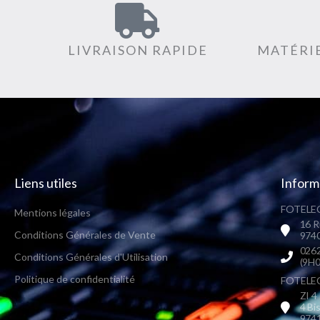
LIVRAISON RAPIDE
MATÉRIE
Liens utiles
Inform
FOTELEC
Mentions légales
16 R
Conditions Générales de Vente
9740
0262
Conditions Générales d'Utilisation
(9H0
Politique de confidentialité
FOTELEC 
ZI 4
4 Bi
9741