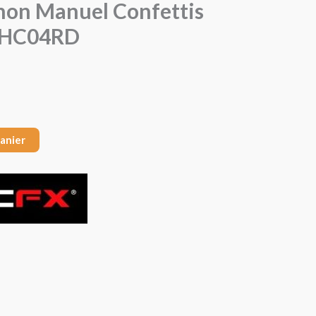
non Manuel Confettis
 HC04RD
panier