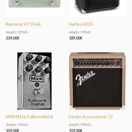
Blackstar HT DUAL
Hartke HD25
Amplis / Effets
Amplis / Effets
239,00
€
189,00
€
MXR M116 Fullbore Metal
Fender Acoustasonic 15
Amplis / Effets
Amplis / Effets
159,00
€
159,00
€