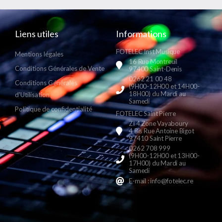
Liens utiles
Informations
FOTELEC Inst Musique
Mentions légales
16 Rue Montreuil
Conditions Générales de Vente
97400 Saint-Denis
0262 21 00 48
Conditions Générales
(9H00-12H00 et 14H00-
18H00) du Mardi au
d'Utilisation
Samedi
Politique de confidentialité
FOTELEC Saint Pierre
ZI 4 Zone Vayaboury
4 Bis Rue Antoine Bigot
97410 Saint Pierre
0262 708 999
(9H00-12H00 et 13H00-
17H00) du Mardi au
Samedi
E-mail : info@fotelec.re