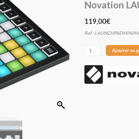
Novation L
Novation
LAUNCHPAD
119,00
€
MINI
MK3
Ref : LAUNCHPADMINIM
Ajouter au 