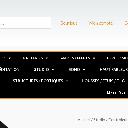
Boutique
Mon compte
C
NOS
BATTERIES
AMPLIS / EFFETS
PERCUSSI
MÉDITATION
STUDIO
SONO
HAUT PARLEU
STRUCTURES / PORTIQUES
HOUSSES / ETUIS / FLIG
LIFESTYLE
quantité
Accueil
/
Studio
/
Contrôleur
de