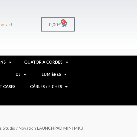
0
Panier
0,00
€
ontact
ONS
QUATOR À CORDES
R
DJ
LUMIÈRES
HT CASES
CÂBLES / FICHES
s Studio
/ Novation LAUNCHPAD MINI MK3