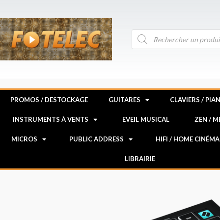
Aller
au
contenu
Recherche
de
produits
PROMOS / DESTOCKAGE
GUITARES
CLAVIERS / PIA
INSTRUMENTS À VENTS
EVEIL MUSICAL
ZEN / 
MICROS
PUBLIC ADDRESS
HIFI / HOME CINÉMA
LIBRAIRIE