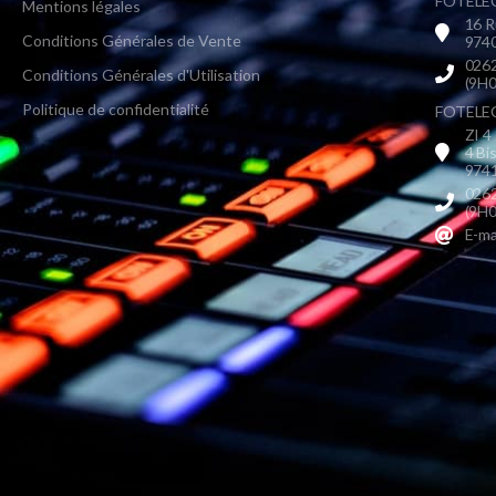
FOTELEC
Mentions légales
16 R
Conditions Générales de Vente
9740
0262
Conditions Générales d'Utilisation
(9H0
Politique de confidentialité
FOTELEC 
ZI 4
4 Bi
9741
0262
(9H0
E-ma