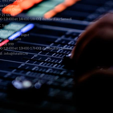
 Inst Musique
ue Montreuil
0 Saint-Denis
 21 00 48
0-12H00 et 14H00-18H00) du Mardi au Samedi
Saint Pierre
 Zone Vayaboury
s Rue Antoine Bigot
0 Saint Pierre
 708 999
0-12H00 et 13H00-17H00) du Mardi au Samedi
il : info@fotelec.re