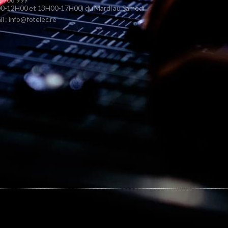
0-12H00 et 13H00-17H00) du Mardi au Samedi
il : info@fotelec.re