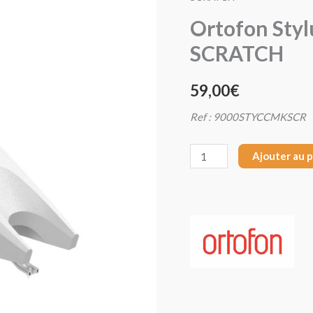
Ortofon
Ortofon Sty
Stylus
SCRATCH
Diamant
Concorde
59,00
€
MKII
SCRATCH
Ref : 9000STYCCMKSCR
Ajouter au 