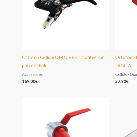
Ortofon Cellule OM Q.BERT montée sur
Ortofon S
porte cellule
DIGITAL
Accessoires
Cellule - Di
169,00
€
57,90
€