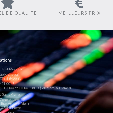
L DE QUALITÉ
MEILLEURS PRIX
ations
 Inst Musique
ue Montreuil
0 Saint-Denis
 21 00 48
0-12H00 et 14H00-18H00) du Mardi au Samedi
Saint Pierre
 Zone Vayaboury
s Rue Antoine Bigot
0 Saint Pierre
 708 999