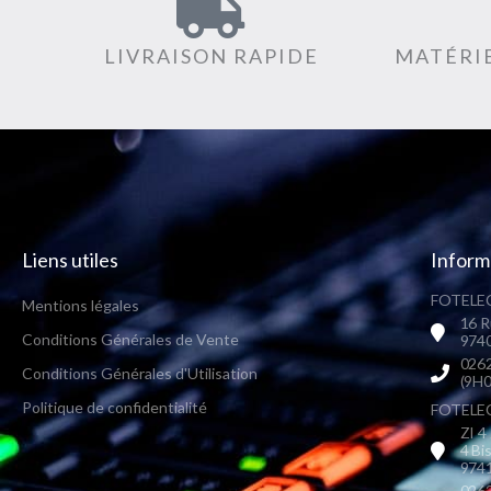
LIVRAISON RAPIDE
MATÉRIE
Liens utiles
Inform
FOTELEC
Mentions légales
16 R
Conditions Générales de Vente
9740
0262
Conditions Générales d'Utilisation
(9H0
Politique de confidentialité
FOTELEC 
ZI 4
4 Bi
9741
0262