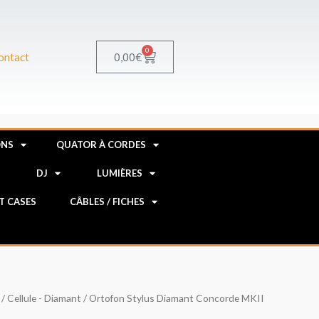
0
Panier
0,00
€
ontact
ONS
QUATOR À CORDES
R
DJ
LUMIÈRES
HT CASES
CÂBLES / FICHES
/
Cellule - Diamant
/ Ortofon Stylus Diamant Concorde MKII