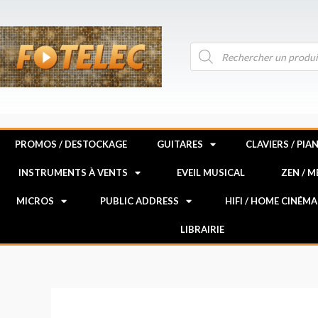
Aller
au
contenu
Recherche
de
produits
PROMOS / DESTOCKAGE
GUITARES
CLAVIERS / PIA
INSTRUMENTS À VENTS
EVEIL MUSICAL
ZEN / 
MICROS
PUBLIC ADDRESS
HIFI / HOME CINÉMA
LIBRAIRIE