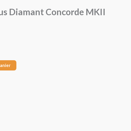
lus Diamant Concorde MKII
panier