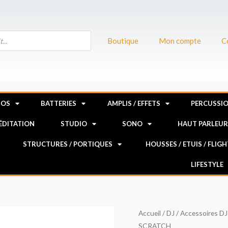
Boutique
Mon compte
C
NOS
BATTERIES
AMPLIS / EFFETS
PERCUSSI
MÉDITATION
STUDIO
SONO
HAUT PARLEU
STRUCTURES / PORTIQUES
HOUSSES / ETUIS / FLIG
LIFESTYLE
quantité
Accueil
/
DJ
/
Accessoires DJ
SCRATCH
de