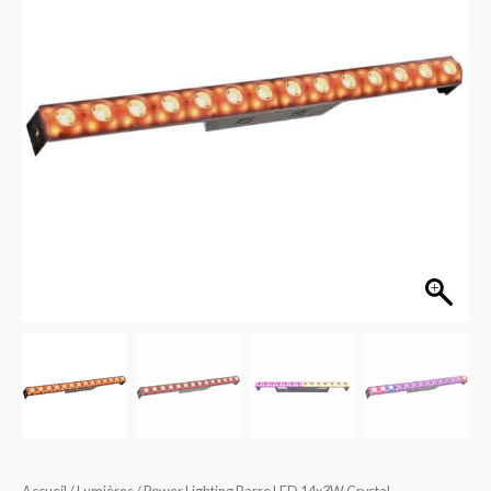
LED
14x3W
Crystal