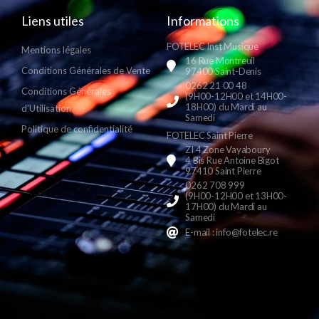
Liens utiles
Informations
FOTELEC Inst Musique
Mentions légales
16 Rue Montreuil
Conditions Générales de Vente
97400 Saint-Denis
0262 21 00 48
Conditions Générales
(9H00-12H00 et 14H00-
18H00) du Mardi au
d'Utilisation
Samedi
Politique de confidentialité
FOTELEC Saint Pierre
ZI 4 Zone Vayaboury
4 Bis Rue Antoine Bigot
97410 Saint Pierre
0262 708 999
(9H00-12H00 et 13H00-
17H00) du Mardi au
Samedi
E-mail : info@fotelec.re