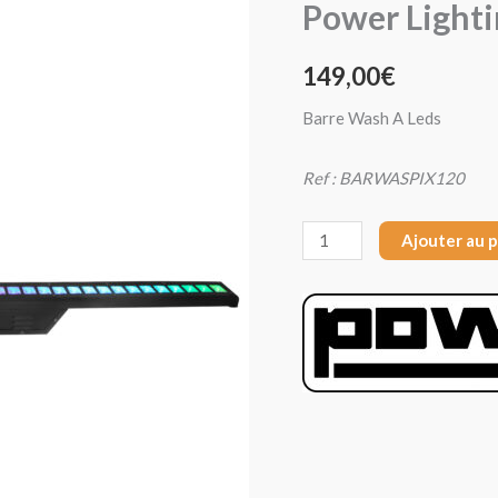
Power Ligh
Power
Lighting
149,00
€
BARWASH
PIXOR
Barre Wash A Leds
120
Ref : BARWASPIX120
Ajouter au 