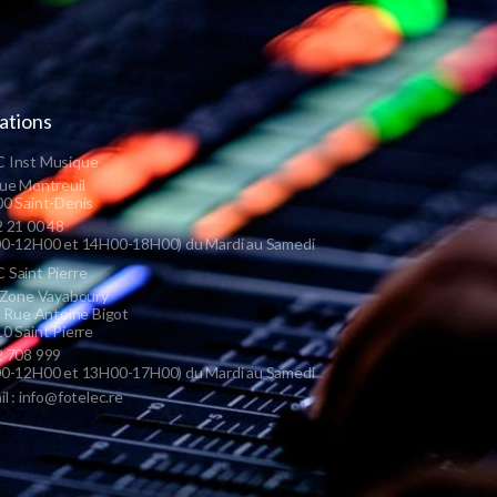
ations
 Inst Musique
ue Montreuil
0 Saint-Denis
 21 00 48
0-12H00 et 14H00-18H00) du Mardi au Samedi
Saint Pierre
 Zone Vayaboury
s Rue Antoine Bigot
0 Saint Pierre
 708 999
0-12H00 et 13H00-17H00) du Mardi au Samedi
il : info@fotelec.re