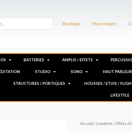
Boutique
Mon compte
C
NOS
BATTERIES
AMPLIS / EFFETS
PERCUSSI
MÉDITATION
STUDIO
SONO
HAUT PARLEU
STRUCTURES / PORTIQUES
HOUSSES / ETUIS / FLIG
LIFESTYLE
quantité
Accueil
/
Lumières
/
Effets d
de