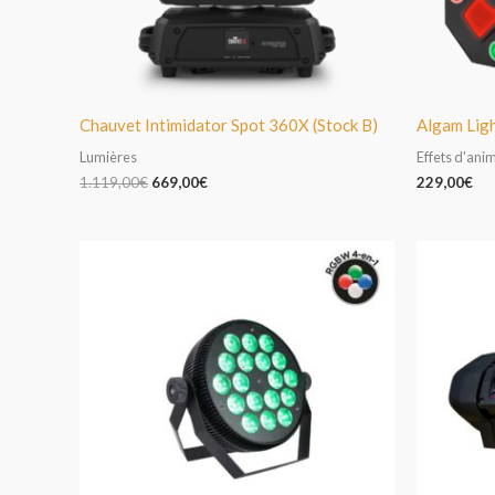
Chauvet Intimidator Spot 360X (Stock B)
Algam Lig
Lumières
Effets d'ani
1.119,00
€
669,00
€
229,00
€