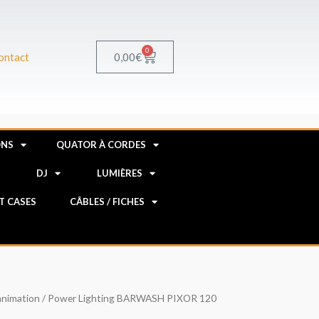
0
Panier
0,00
€
ontact
ONS
QUATOR À CORDES
R
DJ
LUMIÈRES
HT CASES
CÂBLES / FICHES
'animation
/ Power Lighting BARWASH PIXOR 120