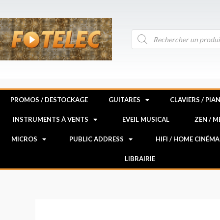
Aller
au
contenu
Recherche
de
produits
PROMOS / DESTOCKAGE
GUITARES
CLAVIERS / PIA
INSTRUMENTS À VENTS
EVEIL MUSICAL
ZEN / 
MICROS
PUBLIC ADDRESS
HIFI / HOME CINÉMA
LIBRAIRIE