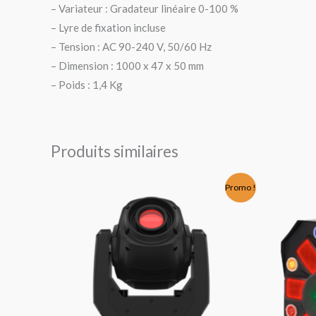
– Variateur : Gradateur linéaire 0-100 %
– Lyre de fixation incluse
– Tension : AC 90-240 V, 50/60 Hz
– Dimension : 1000 x 47 x 50 mm
– Poids : 1,4 Kg
Produits similaires
Le
Le
Promo !
prix
prix
initial
actuel
était :
est :
1.119,00€.
669,00€.