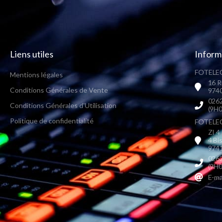
Liens utiles
Inform
FOTELEC
Mentions légales
16 R
Conditions Générales de Vente
9740
0262
Conditions Générales d'Utilisation
(9H0
Politique de confidentialité
FOTELEC 
ZI 4
4 Bi
9741
0262
(9H0
E-ma