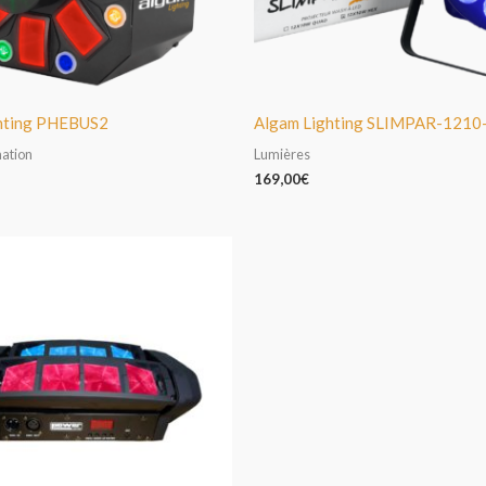
hting PHEBUS2
Algam Lighting SLIMPAR-121
mation
Lumières
169,00
€