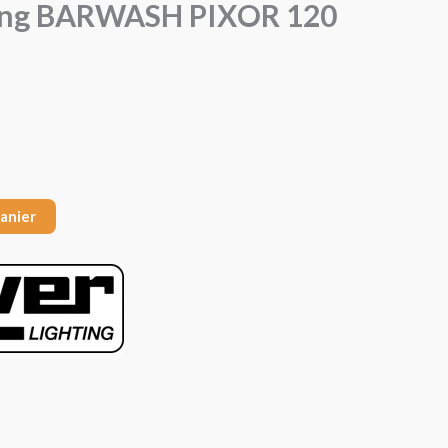
ting BARWASH PIXOR 120
panier