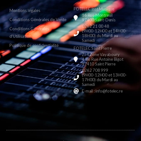
FOTELEC Inst Musique
Mentions légales
16 Rue Montreuil
Conditions Générales de Vente
97400 Saint-Denis
0262 21 00 48
Conditions Générales
(9H00-12H00 et 14H00-
18H00) du Mardi au
d'Utilisation
Samedi
Politique de confidentialité
FOTELEC Saint Pierre
ZI 4 Zone Vayaboury
4 Bis Rue Antoine Bigot
97410 Saint Pierre
0262 708 999
(9H00-12H00 et 13H00-
17H00) du Mardi au
Samedi
E-mail : info@fotelec.re