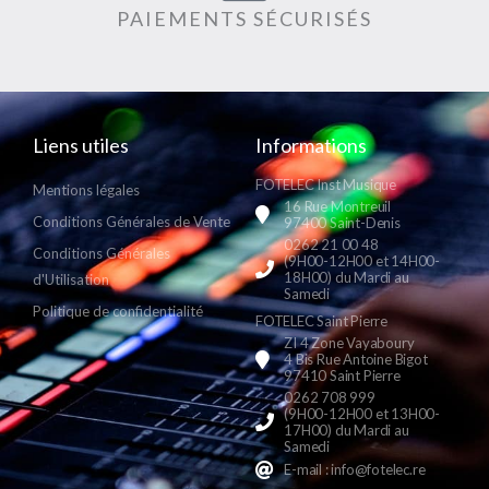
PAIEMENTS SÉCURISÉS
Liens utiles
Informations
FOTELEC Inst Musique
Mentions légales
16 Rue Montreuil
Conditions Générales de Vente
97400 Saint-Denis
0262 21 00 48
Conditions Générales
(9H00-12H00 et 14H00-
18H00) du Mardi au
d'Utilisation
Samedi
Politique de confidentialité
FOTELEC Saint Pierre
ZI 4 Zone Vayaboury
4 Bis Rue Antoine Bigot
97410 Saint Pierre
0262 708 999
(9H00-12H00 et 13H00-
17H00) du Mardi au
Samedi
E-mail : info@fotelec.re