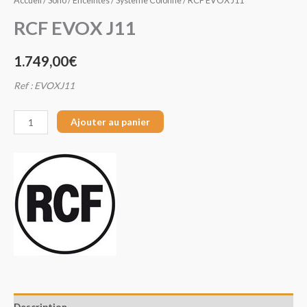
Accueil
/
Sono
/
Enceintes
/
Système Colonne
/ RCF EVOX J11
RCF EVOX J11
1.749,00
€
Ref : EVOXJ11
Ajouter au panier
Description