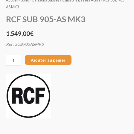
Accueil
/
Sono
/
Caissons Basses
/
Caissons Basses Actifs
/ RCF SUB 905-
AS MK3
RCF SUB 905-AS MK3
1.549,00
€
Ref : SUB905ASMK3
Ajouter au panier