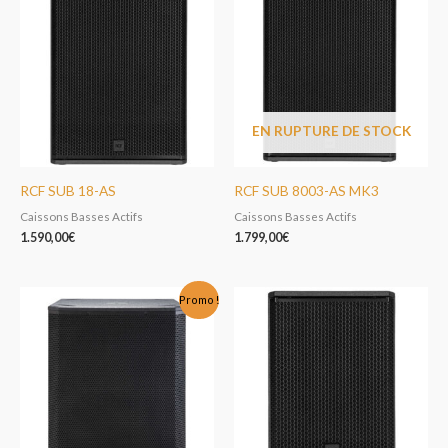
EN RUPTURE DE STOCK
RCF SUB 18-AS
RCF SUB 8003-AS MK3
Caissons Basses Actifs
Caissons Basses Actifs
1.590,00
€
1.799,00
€
Le
Le
Promo !
prix
prix
initial
actuel
était :
est :
1.099,00€.
959,00€.