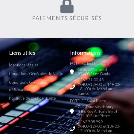
PAIEMENTS SÉCURISÉS
Liens utiles
Informations
FOTELEC Inst Musique
Mentions légales
16 Rue Montreuil
Conditions Générales de Vente
97400 Saint-Denis
0262 21 00 48
Conditions Générales
(9H00-12H00 et 14H00-
18H00) du Mardi au
d'Utilisation
Samedi
Politique de confidentialité
FOTELEC Saint Pierre
ZI 4 Zone Vayaboury
4 Bis Rue Antoine Bigot
97410 Saint Pierre
0262 708 999
(9H00-12H00 et 13H00-
17H00) du Mardi au