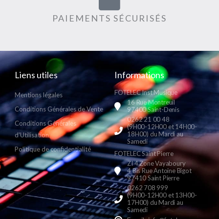
PAIEMENTS SÉCURISÉS
Liens utiles
Informations
FOTELEC Inst Musique
Mentions légales
16 Rue Montreuil
Conditions Générales de Vente
97400 Saint-Denis
0262 21 00 48
Conditions Générales
(9H00-12H00 et 14H00-
18H00) du Mardi au
d'Utilisation
Samedi
Politique de confidentialité
FOTELEC Saint Pierre
ZI 4 Zone Vayaboury
4 Bis Rue Antoine Bigot
97410 Saint Pierre
0262 708 999
(9H00-12H00 et 13H00-
17H00) du Mardi au
Samedi