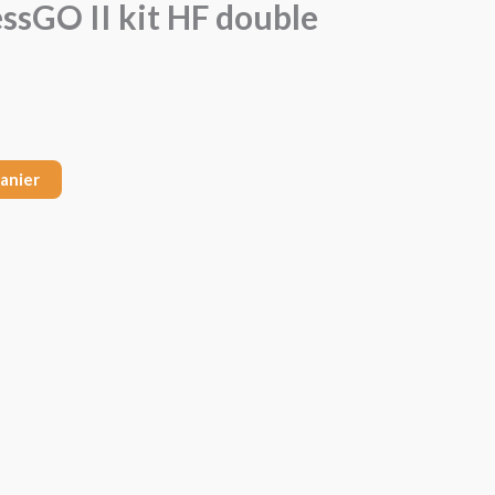
sGO II kit HF double
panier