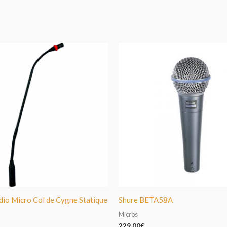
io Micro Col de Cygne Statique
Shure BETA58A
Micros
229,00
€