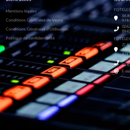
FOTELEC
Mentions légales
16 R
Conditions Générales de Vente
9740
0262
Conditions Générales d'Utilisation
(9H0
Politique de confidentialité
FOTELEC 
ZI 4
4 Bi
9741
0262
(9H0
E-ma