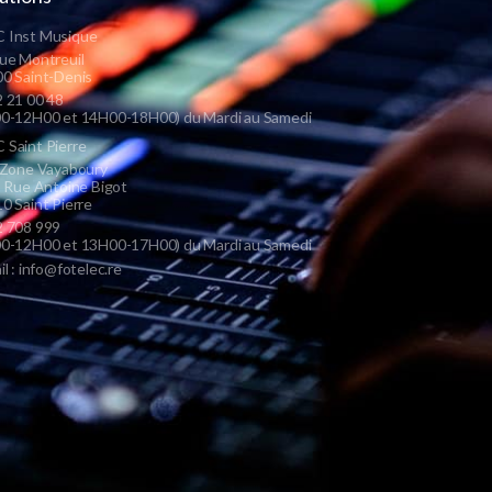
 Inst Musique
ue Montreuil
0 Saint-Denis
 21 00 48
0-12H00 et 14H00-18H00) du Mardi au Samedi
Saint Pierre
 Zone Vayaboury
s Rue Antoine Bigot
0 Saint Pierre
 708 999
0-12H00 et 13H00-17H00) du Mardi au Samedi
il : info@fotelec.re