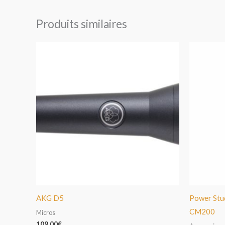
Produits similaires
AKG D5
Power Stud
CM200
Micros
109,00
€