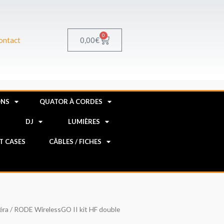
0
Panier
0,00
€
ontact
ONS
QUATOR À CORDES
R
DJ
LUMIÈRES
HT CASES
CÂBLES / FICHES
éra
/ RODE WirelessGO II kit HF double