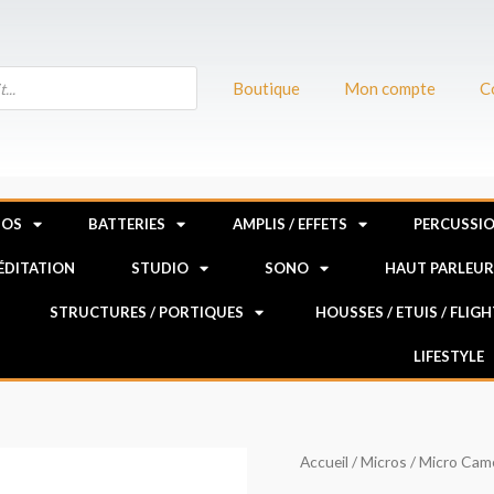
Boutique
Mon compte
C
NOS
BATTERIES
AMPLIS / EFFETS
PERCUSSI
MÉDITATION
STUDIO
SONO
HAUT PARLEU
STRUCTURES / PORTIQUES
HOUSSES / ETUIS / FLIG
LIFESTYLE
quantité
Accueil
/
Micros
/
Micro Cam
de