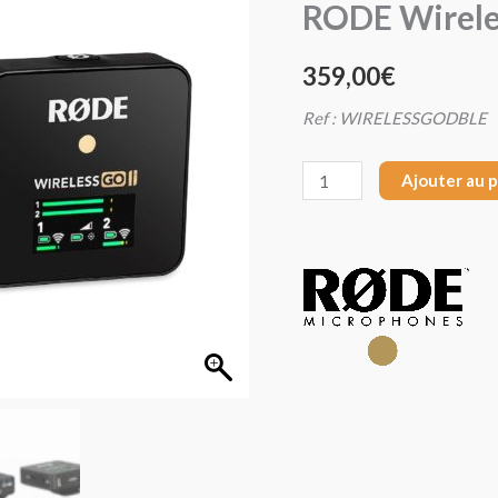
RODE Wireles
RODE
WirelessGO
359,00
€
II
kit
Ref : WIRELESSGODBLE
HF
double
Ajouter au 