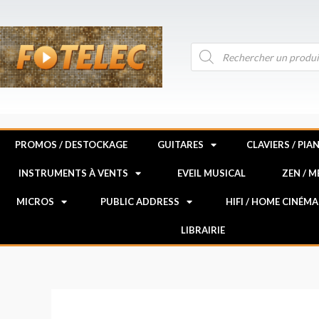
Aller
au
contenu
Recherche
de
produits
PROMOS / DESTOCKAGE
GUITARES
CLAVIERS / PIA
INSTRUMENTS À VENTS
EVEIL MUSICAL
ZEN / 
MICROS
PUBLIC ADDRESS
HIFI / HOME CINÉMA
LIBRAIRIE