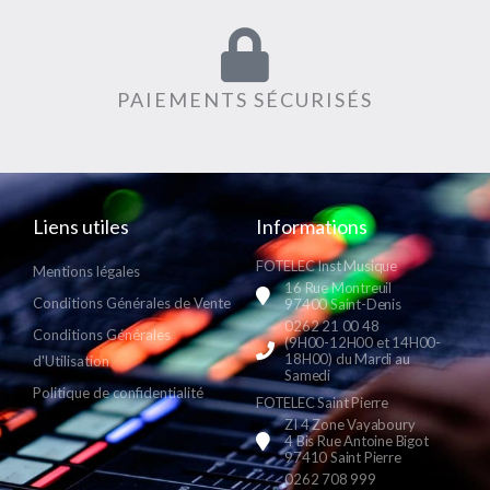
PAIEMENTS SÉCURISÉS
Liens utiles
Informations
FOTELEC Inst Musique
Mentions légales
16 Rue Montreuil
Conditions Générales de Vente
97400 Saint-Denis
0262 21 00 48
Conditions Générales
(9H00-12H00 et 14H00-
18H00) du Mardi au
d'Utilisation
Samedi
Politique de confidentialité
FOTELEC Saint Pierre
ZI 4 Zone Vayaboury
4 Bis Rue Antoine Bigot
97410 Saint Pierre
0262 708 999