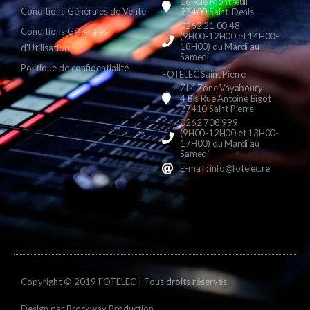
16 Rue Montreuil
Conditions Générales de Vente
97400 Saint-Denis
0262 21 00 48
Conditions Générales
(9H00-12H00 et 14H00-
18H00) du Mardi au
d'Utilisation
Samedi
Politique de confidentialité
FOTELEC Saint Pierre
ZI 4 Zone Vayaboury
4 Bis Rue Antoine Bigot
97410 Saint Pierre
0262 708 999
(9H00-12H00 et 13H00-
17H00) du Mardi au
Samedi
E-mail : info@fotelec.re
Copyright © 2019 FOTELEC | Tous droits réservés.
Design par
Brockway Production