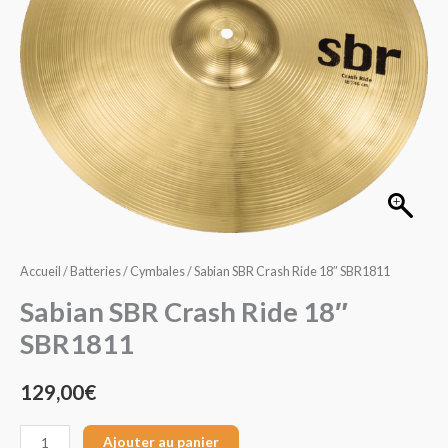
Ride
18"
SBR1811
Accueil
/
Batteries
/
Cymbales
/ Sabian SBR Crash Ride 18″ SBR1811
Sabian SBR Crash Ride 18″
SBR1811
129,00
€
Ajouter au panier