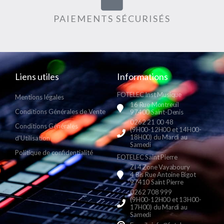
PAIEMENTS SÉCURISÉS
Liens utiles
Informations
FOTELEC Inst Musique
Mentions légales
16 Rue Montreuil
Conditions Générales de Vente
97400 Saint-Denis
0262 21 00 48
Conditions Générales
(9H00-12H00 et 14H00-
18H00) du Mardi au
d'Utilisation
Samedi
Politique de confidentialité
FOTELEC Saint Pierre
ZI 4 Zone Vayaboury
4 Bis Rue Antoine Bigot
97410 Saint Pierre
0262 708 999
(9H00-12H00 et 13H00-
17H00) du Mardi au
Samedi