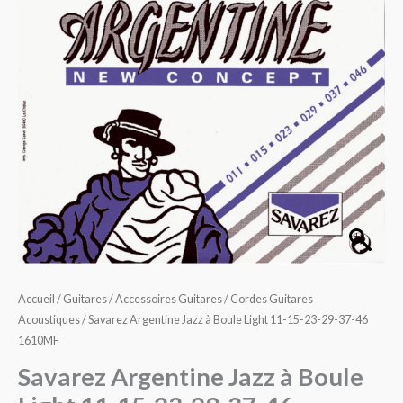
à
Boule
Light
11-
15-
23-
29-
37-
46
1610MF
Accueil
/
Guitares
/
Accessoires Guitares
/
Cordes Guitares
Acoustiques
/ Savarez Argentine Jazz à Boule Light 11-15-23-29-37-46
1610MF
Savarez Argentine Jazz à Boule