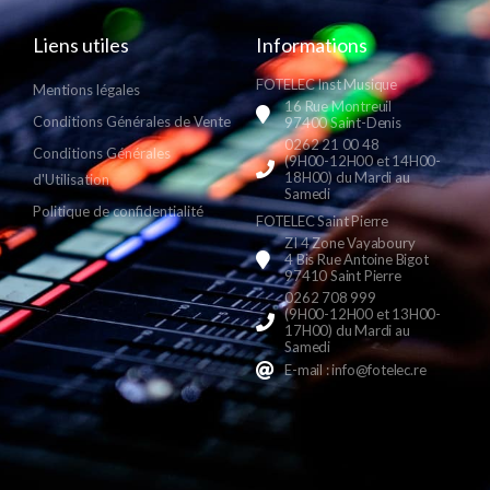
Liens utiles
Informations
FOTELEC Inst Musique
Mentions légales
16 Rue Montreuil
Conditions Générales de Vente
97400 Saint-Denis
0262 21 00 48
Conditions Générales
(9H00-12H00 et 14H00-
18H00) du Mardi au
d'Utilisation
Samedi
Politique de confidentialité
FOTELEC Saint Pierre
ZI 4 Zone Vayaboury
4 Bis Rue Antoine Bigot
97410 Saint Pierre
0262 708 999
(9H00-12H00 et 13H00-
17H00) du Mardi au
Samedi
E-mail : info@fotelec.re