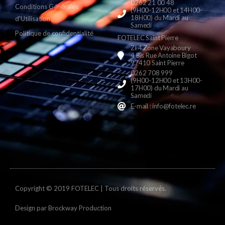
0262 21 00 48
Conditions Générales
(9H00-12H00 et 14H00-
18H00) du Mardi au
d'Utilisation
Samedi
Politique de confidentialité
FOTELEC Saint Pierre
ZI 4 Zone Vayaboury
4 Bis Rue Antoine Bigot
97410 Saint Pierre
0262 708 999
(9H00-12H00 et 13H00-
17H00) du Mardi au
Samedi
E-mail : info@fotelec.re
Copyright © 2019 FOTELEC | Tous droits réservés.
Design par
Brockway Production