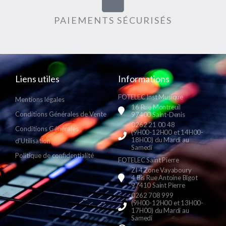
PAIEMENTS SÉCURISÉS
Liens utiles
Informations
FOTELEC Inst Musique
Mentions légales
16 Rue Montreuil
Conditions Générales de Vente
97400 Saint-Denis
0262 21 00 48
Conditions Générales
(9H00-12H00 et 14H00-
18H00) du Mardi au
d'Utilisation
Samedi
Politique de confidentialité
FOTELEC Saint Pierre
ZI 4 Zone Vayaboury
4 Bis Rue Antoine Bigot
97410 Saint Pierre
0262 708 999
(9H00-12H00 et 13H00-
17H00) du Mardi au
Samedi