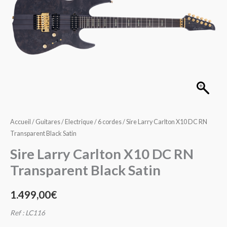
X10
DC
RN
Transparent
Black
Satin
Accueil
/
Guitares
/
Electrique
/
6 cordes
/ Sire Larry Carlton X10 DC RN
Transparent Black Satin
Sire Larry Carlton X10 DC RN
Transparent Black Satin
1.499,00
€
Ref : LC116