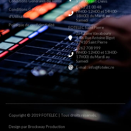
Conditions Générales de Vente
97400 Saint-Denis
0262 21 00 48
Conditions Générales
(9H00-12H00 et 14H00-
18H00) du Mardi au
d'Utilisation
Samedi
Politique de confidentialité
FOTELEC Saint Pierre
ZI 4 Zone Vayaboury
4 Bis Rue Antoine Bigot
97410 Saint Pierre
0262 708 999
(9H00-12H00 et 13H00-
17H00) du Mardi au
Samedi
E-mail : info@fotelec.re
Copyright © 2019 FOTELEC | Tous droits réservés.
Design par
Brockway Production