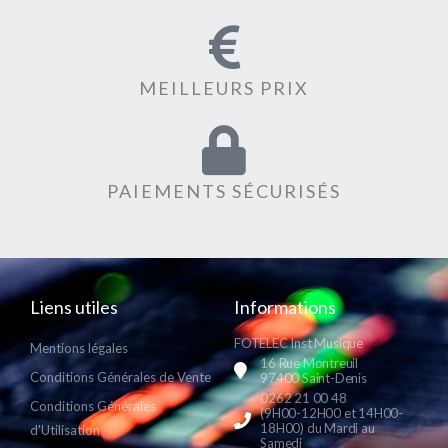
MEILLEURS PRIX
PAIEMENTS SÉCURISÉS
Liens utiles
Informations
FOTELEC Inst Musique
Mentions légales
16 Rue Montreuil
Conditions Générales de Vente
97400 Saint-Denis
0262 21 00 48
Conditions Générales
(9H00-12H00 et 14H00-
18H00) du Mardi au
d'Utilisation
Samedi