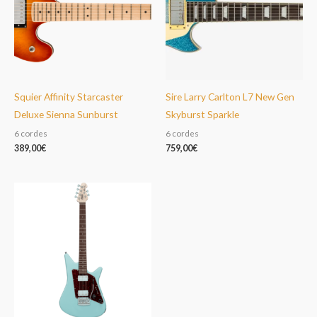
Squier Affinity Starcaster
Sire Larry Carlton L7 New Gen
Deluxe Sienna Sunburst
Skyburst Sparkle
6 cordes
6 cordes
389,00
€
759,00
€