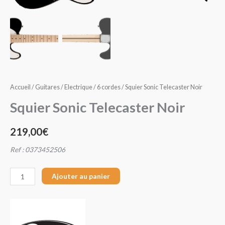
Noir
Accueil
/
Guitares
/
Electrique
/
6 cordes
/ Squier Sonic Telecaster Noir
Squier Sonic Telecaster Noir
219,00
€
Ref : 0373452506
Ajouter au panier